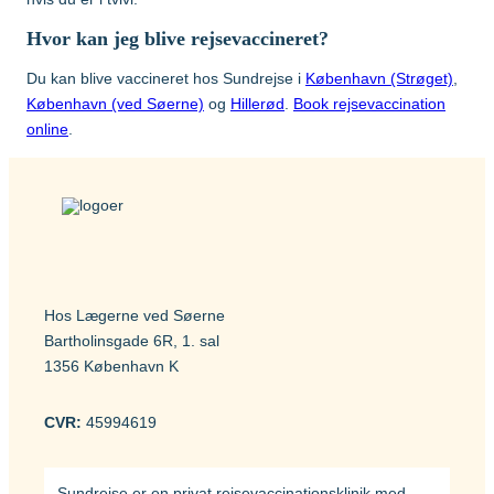
Hvor kan jeg blive rejsevaccineret?
Du kan blive vaccineret hos Sundrejse i
København (Strøget)
,
København (ved Søerne)
og
Hillerød
.
Book rejsevaccination
online
.
Hos Lægerne ved Søerne
Bartholinsgade 6R, 1. sal
1356 København K
CVR:
45994619
Sundrejse er en privat rejsevaccinationsklinik med