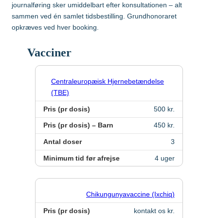
Malaysia
journalføring sker umiddelbart efter konsultationen – alt
sammen ved én samlet tidsbestilling. Grundhonoraret
opkræves ved hver booking.
Mozambique
Gravide og børn
Vacciner
Myanmar
Vaccination af gravide
Centraleuropæisk Hjernebetændelse
Nepal
Vaccination af børn
(TBE)
Pris (pr dosis)
500 kr.
Nigeria
Pris (pr dosis) – Barn
450 kr.
Antal doser
3
Mere viden om
Peru
Minimum tid før afrejse
4 uger
Sri Lanka
Lommebogen – Din korte rejseguide
Chikungunyavaccine (Ixchiq)
Sydafrika
Pris (pr dosis)
kontakt os kr.