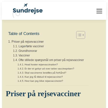
Forside
Vacciner
Table of Contents
Destinationer
Viden
Priser på rejsevacciner
Lagerførte vacciner
Find over 240 destinationer!
Priser
Vacciner
Grundhonorar
Kontakt
Vacciner
Ofte stillede spørgsmål om priser på rejsevacciner
Book vaccination
Kighoste (difteri-
Hvad koster rejsevaccination?
Populære destinationer
Centraleuropæisk
Er der et gebyr ud over selve vaccineprisen?
stivkrampe-kighoste)
Skal vaccinerne bestilles på forhånd?
Hjernebetændelse
Kan jeg få tilskud til rejsevacciner?
(TBE)
Kolera
Hvor kan jeg blive rejsevaccineret?
Brasilien
Chikungunyavaccine
Malaria
Priser på rejsevacciner
(Ixchiq)
Meningokokker
Cambodja
Denguefeber
(ACWY)