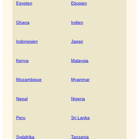
Egypten
Etiopien
Ghana
Indien
Indonesien
Japan
Kenya
Malaysia
Mozambique
Myanmar
Nepal
Nigeria
Peru
Sri Lanka
Sydafrika
Tanzania