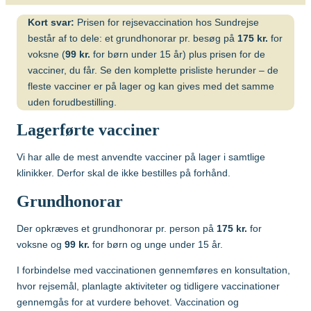
Gul feber
MFR (MMR)
Egypten
Kort svar:
Prisen for rejsevaccination hos Sundrejse
Helvedesild (Zoster)
Mpox-vaccine
består af to dele: et grundhonorar pr. besøg på
175 kr.
for
(Imvanex)
voksne (
99 kr.
for børn under 15 år) plus prisen for de
Etiopien
Hepatitis A
vacciner, du får. Se den komplette prisliste herunder – de
Pneumokokker
fleste vacciner er på lager og kan gives med det samme
Hepatitis A+B
Ghana
uden forudbestilling.
Polio
Hepatitis A+B, barn –
Lagerførte vacciner
Ambirix
Respiratorisk
Indien
Syncytialvirus (RSV)
Hepatitis B
Vi har alle de mest anvendte vacciner på lager i samtlige
Skoldkopper (Chicken
klinikker. Derfor skal de ikke bestilles på forhånd.
HPV
Indonesien
Pox)
Grundhonorar
Hundegalskab –
Stivkrampe (Difteri-
Rabies
Japan
Der opkræves et grundhonorar pr. person på
175 kr.
for
Stivkrampe)
voksne og
99 kr.
for børn og unge under 15 år.
Influenza
Tuberkulose (BCG)
Kenya
I forbindelse med vaccinationen gennemføres en konsultation,
Japansk
Tyfus
hvor rejsemål, planlagte aktiviteter og tidligere vaccinationer
hjernebetændelse
gennemgås for at vurdere behovet. Vaccination og