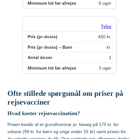
Minimum tid før afrejse
6 uger
Tyfus
Pris (pr dosis)
450 kr.
Pris (pr dosis) – Barn
kr.
Antal doser
1
Minimum tid før afrejse
3 uger
Ofte stillede spørgsmål om priser på
rejsevacciner
Hvad koster rejsevaccination?
Prisen består af et grundhonorar pr. besøg på 175 kr. for
voksne (99 kr. for børn og unge under 15 år) samt prisen for
de enkelte vacciner, du får. Den samlede pris afhænger derfor