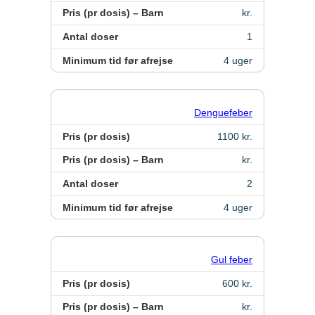
Hvilke vacciner er anbefalet?
Pris (pr dosis) – Barn
kr.
Tanzania
Antal doser
1
Søg og find anbefalinger
Minimum tid før afrejse
4 uger
Søg efter destination
Thailand
Denguefeber
Vietnam
Pris (pr dosis)
1100 kr.
Pris (pr dosis) – Barn
kr.
Søg efter destination
Antal doser
2
Minimum tid før afrejse
4 uger
Søg og find anbefalinger
Søg efter destination
Gul feber
Pris (pr dosis)
600 kr.
Pris (pr dosis) – Barn
kr.