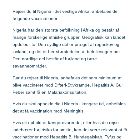
Malaysia
Rejser du til Nigeria i det vestlige Afrika, anbefales de
følgende vaccinationer.
Mozambique
Gravide og børn
Nigeria har den største befolkning i Afrika og består af
mange forskellige etniske grupper. Geografisk kan landet
Myanmar
opdeles i to: Den sydlige del er præget af regnskov og
Vaccination af gravide
lavland, og det er her størstedelen af befolkningen bor.
Nepal
Vaccination af børn
Den nordlige del består af højland og tørre
savanneområder.
Nigeria
Før du rejser til Nigeria, anbefales det som minimum at
blive vaccineret mod Difteri-Stivkrampe, Hepatitis A, Gul
Feber samt få en Malariakonsultation.
Mere viden om
Peru
Hvis du skal opholde dig i Nigeria i længere tid, anbefales
det at få vaccination mod Meningitis.
Sri Lanka
Lommebogen – Din korte rejseguide
Hvis dit ophold er længerevarende, eller hvis din rejse
indebærer høj risiko for smitte, kan det være relevant at få
Sydafrika
vaccinationer mod Hepatitis B, Hundegalskab, Tyfus og