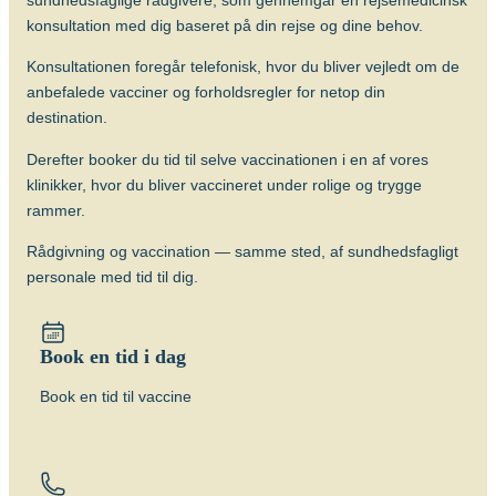
sundhedsfaglige rådgivere, som gennemgår en rejsemedicinsk
Vaccine til injektion gives én gang.
konsultation med dig baseret på din rejse og dine behov.
Vaccine som kapsler: Der gives 3 kapsler,
Konsultationen foregår telefonisk, hvor du bliver vejledt om de
som tages dag 0, 2 og 4. Kapslerne
anbefalede vacciner og forholdsregler for netop din
synkes 1 time før et måltid.
destination.
Alder
Derefter booker du tid til selve vaccinationen i en af vores
Vaccine til injektion kan gives til alle over
klinikker, hvor du bliver vaccineret under rolige og trygge
2 år.
rammer.
Vaccine som kapsler kan gives til alle fra
ca. 5 års-alderen.
Rådgivning og vaccination — samme sted, af sundhedsfagligt
personale med tid til dig.
Beskyttelsens varighed
Begge vacciner beskytter i 3 år.
Om sygdommen
Book en tid i dag
Tyfus
Book en tid til vaccine
Vacciner
Tyfusvaccine injektion (Typhim Vi)