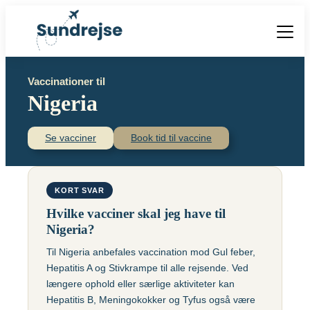
Forside
Vaccinationer til
Vacciner
Nigeria
Destinationer
Viden
Find over 240 destinationer!
Priser
Se vacciner
Book tid til vaccine
Vacciner
Kontakt
Book vaccination
Kighoste (difteri-
Populære destinationer
KORT SVAR
Centraleuropæisk
stivkrampe-kighoste)
Hjernebetændelse
Hvilke vacciner skal jeg have til
(TBE)
Kolera
Nigeria?
Brasilien
Til Nigeria anbefales vaccination mod Gul feber,
Chikungunyavaccine
Malaria
Hepatitis A og Stivkrampe til alle rejsende. Ved
(Ixchiq)
Meningokokker
Cambodja
længere ophold eller særlige aktiviteter kan
Denguefeber
(ACWY)
Hepatitis B, Meningokokker og Tyfus også være