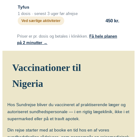
Vacciner
Tyfus
Rabiesvaccine (Rabipur)
1 dosis · senest 3 uger før afrejse
450 kr.
Ved særlige aktiviteter
Dårlige hygiejniske forhold –
tyfus
Priser er pr. dosis og betales i klinikken.
Få hele planen
på 2 minutter →
I nogle lande er der en øget risiko for at
få tyfus via vand eller fødevarer, særligt
hvis man opholder sig/rejser under
Vaccinationer til
dårlige hygiejniske forhold.
Til beskyttelse kan anvendes vaccination i
Nigeria
form af injektion eller kapsler.
Hvornår skal man vaccineres?
Vaccine til injektion gives senest 2-3 uger
Hos Sundrejse bliver du vaccineret af praktiserende læger og
før afrejse.
autoriseret sundhedspersonale — i en rigtig lægeklinik, ikke i et
Vaccine som kapsler: Sidste kapsel bør
supermarked eller på et travlt apotek.
gives senest 10 dage før afrejse.
Din rejse starter med at booke en tid hos en af vores
Antal doser