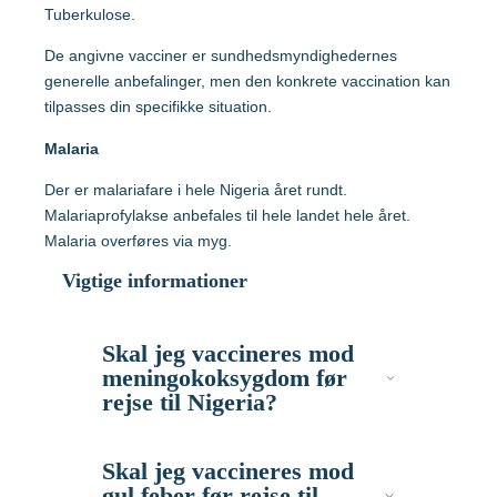
Hvilke vacciner er anbefalet?
Tuberkulose.
Tanzania
De angivne vacciner er sundhedsmyndighedernes
Søg og find anbefalinger
generelle anbefalinger, men den konkrete vaccination kan
tilpasses din specifikke situation.
Søg efter destination
Thailand
Malaria
Vietnam
Der er malariafare i hele Nigeria året rundt.
Malariaprofylakse anbefales til hele landet hele året.
Malaria overføres via myg.
Vigtige informationer
Søg efter destination
Skal jeg vaccineres mod
Søg og find anbefalinger
meningokoksygdom før
rejse til Nigeria?
Søg efter destination
Til beskyttelse anbefales vaccination
Skal jeg vaccineres mod
gul feber før rejse til