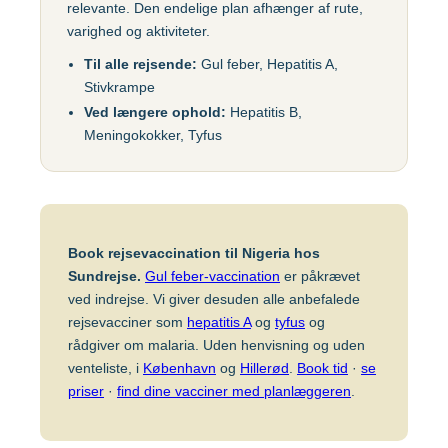
relevante. Den endelige plan afhænger af rute,
Gul feber
MFR (MMR)
Egypten
varighed og aktiviteter.
Helvedesild (Zoster)
Mpox-vaccine
Til alle rejsende:
Gul feber, Hepatitis A,
(Imvanex)
Etiopien
Stivkrampe
Hepatitis A
Ved længere ophold:
Hepatitis B,
Pneumokokker
Hepatitis A+B
Meningokokker, Tyfus
Ghana
Polio
Hepatitis A+B, barn –
Ambirix
Respiratorisk
Indien
Syncytialvirus (RSV)
Hepatitis B
Skoldkopper (Chicken
Book rejsevaccination til Nigeria hos
HPV
Indonesien
Pox)
Sundrejse.
Gul feber-vaccination
er påkrævet
Hundegalskab –
ved indrejse. Vi giver desuden alle anbefalede
Stivkrampe (Difteri-
Rabies
rejsevacciner som
hepatitis A
og
tyfus
og
Japan
Stivkrampe)
rådgiver om malaria. Uden henvisning og uden
Influenza
Tuberkulose (BCG)
venteliste, i
København
og
Hillerød
.
Book tid
·
se
Kenya
priser
·
find dine vacciner med planlæggeren
.
Japansk
Tyfus
hjernebetændelse