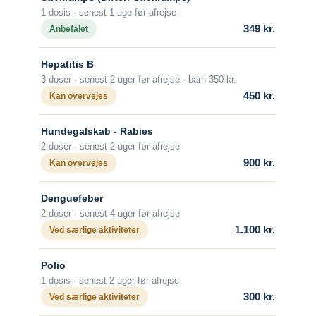
Om sygdommen
vaccinationskort som bevis for
af 1 vaccine dag 0 og 1 vaccine dag 7.
1 dosis · senest 1 uge før afrejse
vaccinationen.
Malaria
349 kr.
Anbefalet
Alder
Vaccination mod polio som led i
Fra fødslen.
udlandsrejse skal betales af den rejsende
Hepatitis B
Beskyttelsens varighed
selv.
3 doser · senest 2 uger før afrejse · barn 350 kr.
Efter grundvaccination med 2 doser skal
450 kr.
Kan overvejes
For yderligere information om
der ikke gives revaccination.
poliovaccinen, se
Poliovaccine
.
Revaccination anbefales kun til personer
Hundegalskab - Rabies
med risiko for arbejdsrelateret udsættelse
2 doser · senest 2 uger før afrejse
for rabies.
900 kr.
Kan overvejes
Hvis man bliver bidt af et dyr, som kunne
have rabies, skal man hurtigst muligt
Denguefeber
søge læge med henblik på yderligere
2 doser · senest 4 uger før afrejse
vaccination, også selv om man er
1.100 kr.
Ved særlige aktiviteter
vaccineret hjemmefra.
Polio
Om sygdommen
1 dosis · senest 2 uger før afrejse
Hundegalskab (rabies)
300 kr.
Ved særlige aktiviteter