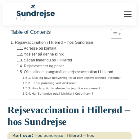
Forside
Table of Contents
Vacciner
Rejsevaccination i Hillerød – hos Sundrejse
Destinationer
Adresse og kontakt
Viden
Ydelser på denne klinik
Sådan finder du os i Hillerød
Find over 240 destinationer!
Priser
Vacciner
Rejsevacciner og priser
Kontakt
Ofte stillede spørgsmål om rejsevaccination i Hillerød
Skal jeg have henvisning for at blive rejsevaccineret i Hillerød?
Book vaccination
Kighoste (difteri-
Er der parkering ved klinikken?
Populære destinationer
Centraleuropæisk
Hvor lang tid før afrejse bør jeg blive vaccineret?
stivkrampe-kighoste)
Har Sundrejse også klinikker i København?
Hjernebetændelse
(TBE)
Kolera
Rejsevaccination i Hillerød –
Brasilien
Chikungunyavaccine
Malaria
hos Sundrejse
(Ixchiq)
Meningokokker
Cambodja
Denguefeber
(ACWY)
Kort svar:
Hos Sundrejse i Hillerød – hos