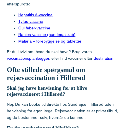
Hvilke vacciner er anbefalet?
efterspurgte:
Tanzania
Hepatitis A-vaccine
Søg og find anbefalinger
Tyfus-vaccine
Gul feber-vaccine
Søg efter destination
Thailand
Rabies-vaccine (hundegalskab)
Malaria – forebyggelse og tabletter
Vietnam
Er du i tvivl om, hvad du skal have? Brug vores
vaccinationsplanlægger
, eller find vacciner efter
destination
.
Ofte stillede spørgsmål om
Søg efter destination
rejsevaccination i Hillerød
Skal jeg have henvisning for at blive
Søg og find anbefalinger
rejsevaccineret i Hillerød?
Søg efter destination
Nej. Du kan booke tid direkte hos Sundrejse i Hillerød uden
henvisning fra egen læge. Rejsevaccination er et privat tilbud,
og du bestemmer selv, hvornår du kommer.
Er der parkering ved klinikken?