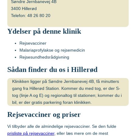
Malaysia
Søndre Jernbanevej 4B
3400 Hillerød
Telefon: 48 26 80 20
Mozambique
Gravide og børn
Ydelser på denne klinik
Myanmar
Rejsevacciner
Vaccination af gravide
Malariaprofylakse og rejsemedicin
Nepal
Vaccination af børn
Rejsesundhedsrådgivning
Sådan finder du os i Hillerød
Nigeria
Klinikken ligger på Søndre Jernbanevej 4B, få minutters
gang fra Hillerød Station. Kommer du med tog, er der S-
Mere viden om
Peru
tog (linje A og E) og regionaltog til stationen; kommer du i
bil, er der gratis parkering foran klinikken.
Sri Lanka
Rejsevacciner og priser
Lommebogen – Din korte rejseguide
Vi tilbyder alle de almindelige rejsevacciner. Se den fulde
Sydafrika
prisliste på rejsevacciner
, eller læs mere om de mest