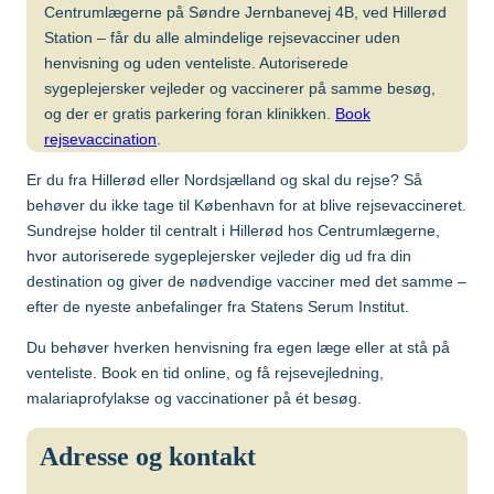
Centrumlægerne på Søndre Jernbanevej 4B, ved Hillerød
Gul feber
MFR (MMR)
Egypten
Station – får du alle almindelige rejsevacciner uden
Helvedesild (Zoster)
Mpox-vaccine
henvisning og uden venteliste. Autoriserede
(Imvanex)
sygeplejersker vejleder og vaccinerer på samme besøg,
Etiopien
Hepatitis A
og der er gratis parkering foran klinikken.
Book
Pneumokokker
rejsevaccination
.
Hepatitis A+B
Ghana
Polio
Er du fra Hillerød eller Nordsjælland og skal du rejse? Så
Hepatitis A+B, barn –
behøver du ikke tage til København for at blive rejsevaccineret.
Ambirix
Respiratorisk
Indien
Sundrejse holder til centralt i Hillerød hos Centrumlægerne,
Syncytialvirus (RSV)
Hepatitis B
hvor autoriserede sygeplejersker vejleder dig ud fra din
Skoldkopper (Chicken
destination og giver de nødvendige vacciner med det samme –
HPV
Indonesien
Pox)
efter de nyeste anbefalinger fra Statens Serum Institut.
Hundegalskab –
Stivkrampe (Difteri-
Du behøver hverken henvisning fra egen læge eller at stå på
Rabies
Japan
Stivkrampe)
venteliste. Book en tid online, og få rejsevejledning,
Influenza
malariaprofylakse og vaccinationer på ét besøg.
Tuberkulose (BCG)
Kenya
Japansk
Tyfus
Adresse og kontakt
hjernebetændelse