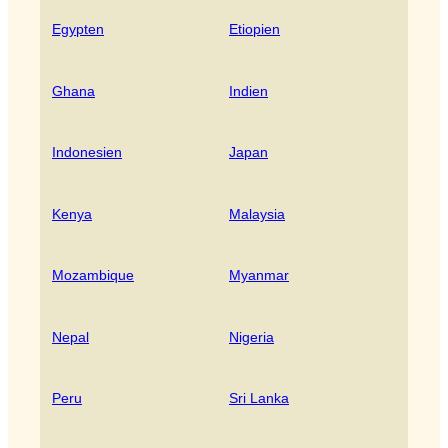
Egypten
Etiopien
Ghana
Indien
Indonesien
Japan
Kenya
Malaysia
Mozambique
Myanmar
Nepal
Nigeria
Peru
Sri Lanka