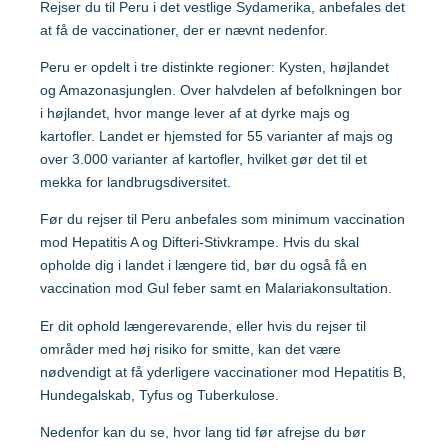
Rejser du til Peru i det vestlige Sydamerika, anbefales det
at få de vaccinationer, der er nævnt nedenfor.
Mpox-vaccine (Imvanex)
Mozambique
Peru er opdelt i tre distinkte regioner: Kysten, højlandet
Pneumokokker
og Amazonasjunglen. Over halvdelen af befolkningen bor
Myanmar
Polio
i højlandet, hvor mange lever af at dyrke majs og
kartofler. Landet er hjemsted for 55 varianter af majs og
Respiratorisk Syncytialvirus (RSV)
over 3.000 varianter af kartofler, hvilket gør det til et
Nepal
mekka for landbrugsdiversitet.
Skoldkopper (Chicken Pox)
Før du rejser til Peru anbefales som minimum vaccination
Stivkrampe (Difteri-Stivkrampe)
Nigeria
mod Hepatitis A og Difteri-Stivkrampe. Hvis du skal
Tuberkulose (BCG)
opholde dig i landet i længere tid, bør du også få en
vaccination mod Gul feber samt en Malariakonsultation.
Peru
Tyfus
Er dit ophold længerevarende, eller hvis du rejser til
områder med høj risiko for smitte, kan det være
Sri Lanka
nødvendigt at få yderligere vaccinationer mod Hepatitis B,
Hundegalskab, Tyfus og Tuberkulose.
Sydafrika
Gravide og børn
Nedenfor kan du se, hvor lang tid før afrejse du bør