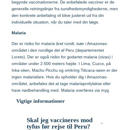
begynde vaccinationerne. De anbefalede vacciner er de
Tanzania
generelle retningslinjer fra sundhedsmyndighederne, men
Vaccination af gravide
den konkrete anbefaling vil blive justeret ud fra din
Vaccination af børn
individuelle situation, når du taler med din læge.
Thailand
Malaria
Vietnam
Der er risiko for malaria året rundt, især i Amazonas-
området i den nordlige del af Peru (departementet
Mere viden om
Loreto). Der er også risiko for godartet malaria (vivax) i
områder under 2.500 meters højde. I Lima, Cuzco, på
Søg efter destination
Inka-stien, Machu Picchu og omkring Titicaca-søen er der
Lommebogen – Din korte rejseguide
ingen malariafare. Hvis du opholder dig i Amazonas-
området, anbefales det at tage malariaprofylakse eller
Søg og find anbefalinger
have nødbehandling med. Malaria overføres via myg.
Hvilke vacciner er anbefalet?
Søg efter destination
Vigtige informationer
Søg og find anbefalinger
Skal jeg vaccineres mod
tyfus før rejse til Peru?
Søg efter destination