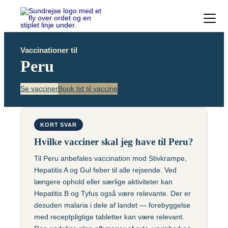
Forside
Vaccinationer til
Vacciner
Peru
Destinationer
Viden
Se vacciner
Book tid til vaccine
Find over 240 destinationer!
Priser
Vacciner
Kontakt
Book vaccination
KORT SVAR
Populære destinationer
Centraleuropæisk Hjernebetændelse (TBE)
Hvilke vacciner skal jeg have til Peru?
Chikungunyavaccine (Ixchiq)
Til Peru anbefales vaccination mod Stivkrampe,
Brasilien
Hepatitis A og Gul feber til alle rejsende. Ved
Denguefeber
længere ophold eller særlige aktiviteter kan
Gul feber
Hepatitis B og Tyfus også være relevante. Der er
Cambodja
desuden malaria i dele af landet — forebyggelse
Helvedesild (Zoster)
med receptpligtige tabletter kan være relevant.