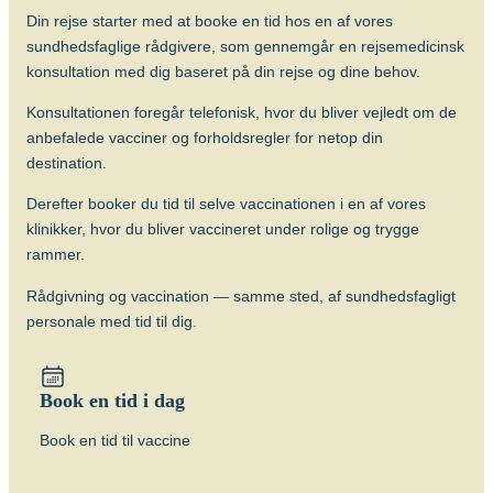
Din rejse starter med at booke en tid hos en af vores
Alder
sundhedsfaglige rådgivere, som gennemgår en rejsemedicinsk
Vaccinen kan gives fra fødslen (BCG).
konsultation med dig baseret på din rejse og dine behov.
Beskyttelsens varighed
Konsultationen foregår telefonisk, hvor du bliver vejledt om de
Vaccinen beskytter bedst hos børn mod
anbefalede vacciner og forholdsregler for netop din
de alvorlige former for TB (milliær TB og
destination.
TB-meningitis) og effekten hos voksne er
tvivlsom og bør primært overvejes, hvis
Derefter booker du tid til selve vaccinationen i en af vores
der er stor risiko for at blive smittet med
klinikker, hvor du bliver vaccineret under rolige og trygge
de særlige resistente former for TB.
rammer.
Om sygdommen
Rådgivning og vaccination — samme sted, af sundhedsfagligt
Tuberkulose
personale med tid til dig.
Vacciner
BCG vaccine (BCG Vaccine “AJ
Book en tid i dag
Vaccines”)
Book en tid til vaccine