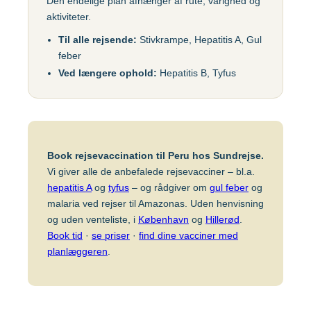
Egypten
Hepatitis A
Den endelige plan afhænger af rute, varighed og
aktiviteter.
Hepatitis A+B
Til alle rejsende:
Stivkrampe, Hepatitis A, Gul
Etiopien
Hepatitis A+B, barn – Ambirix
feber
Ved længere ophold:
Hepatitis B, Tyfus
Hepatitis B
Ghana
HPV
Indien
Hundegalskab – Rabies
Book rejsevaccination til Peru hos Sundrejse.
Influenza
Indonesien
Vi giver alle de anbefalede rejsevacciner – bl.a.
Japansk hjernebetændelse
hepatitis A
og
tyfus
– og rådgiver om
gul feber
og
malaria ved rejser til Amazonas. Uden henvisning
Kighoste (difteri-stivkrampe-kighoste)
Japan
og uden venteliste, i
København
og
Hillerød
.
Kolera
Book tid
·
se priser
·
find dine vacciner med
planlæggeren
.
Kenya
Malaria
Meningokokker (ACWY)
Malaysia
MFR (MMR)