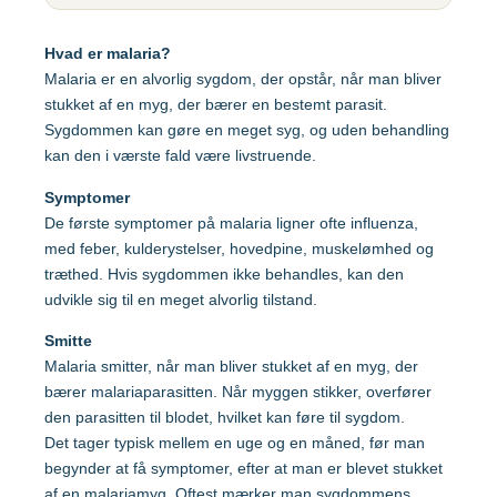
Gul feber
MFR (MMR)
Egypten
Hvad er malaria?
Helvedesild (Zoster)
Mpox-vaccine
Malaria er en alvorlig sygdom, der opstår, når man bliver
(Imvanex)
Etiopien
Hepatitis A
stukket af en myg, der bærer en bestemt parasit.
Pneumokokker
Sygdommen kan gøre en meget syg, og uden behandling
Hepatitis A+B
kan den i værste fald være livstruende.
Ghana
Polio
Hepatitis A+B, barn –
Symptomer
Ambirix
Respiratorisk
De første symptomer på malaria ligner ofte influenza,
Indien
Syncytialvirus (RSV)
Hepatitis B
med feber, kulderystelser, hovedpine, muskelømhed og
Skoldkopper (Chicken
træthed. Hvis sygdommen ikke behandles, kan den
HPV
Indonesien
Pox)
udvikle sig til en meget alvorlig tilstand.
Hundegalskab –
Stivkrampe (Difteri-
Smitte
Rabies
Japan
Stivkrampe)
Malaria smitter, når man bliver stukket af en myg, der
bærer malariaparasitten. Når myggen stikker, overfører
Influenza
Tuberkulose (BCG)
den parasitten til blodet, hvilket kan føre til sygdom.
Kenya
Japansk
Det tager typisk mellem en uge og en måned, før man
Tyfus
hjernebetændelse
begynder at få symptomer, efter at man er blevet stukket
af en malariamyg. Oftest mærker man sygdommens