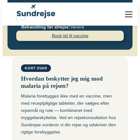
Pris pr. dosis:
Recept — købes på apoteket
kr.
Pris pr. dosis – Barn:
kr.
Antal doser:
Variere
Behandling før afrejse:
Variere
Forside
Book tid til vaccine
Malaria
Vacciner
Destinationer
Viden
Find over 240 destinationer!
Priser
Vacciner
KORT SVAR
Kontakt
Hvordan beskytter jeg mig mod
Book vaccination
Kighoste (difteri-
malaria på rejsen?
Populære destinationer
Centraleuropæisk
stivkrampe-kighoste)
Hjernebetændelse
Malaria forebygges ikke med en vaccine, men
(TBE)
Kolera
med receptpligtige tabletter, der vælges efter
Brasilien
rejsemål og rute — kombineret med
Chikungunyavaccine
Malaria
myggebeskyttelse. Ved en rejsekonsultation hos
(Ixchiq)
Sundrejse vurderer vi din rejse og udskriver den
Meningokokker
Cambodja
rigtige forebyggelse.
Denguefeber
(ACWY)