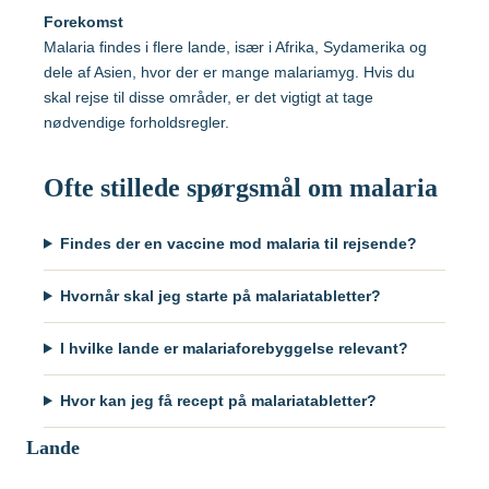
Hvilke vacciner er anbefalet?
Forekomst
Malaria findes i flere lande, især i Afrika, Sydamerika og
Tanzania
Søg og find anbefalinger
dele af Asien, hvor der er mange malariamyg. Hvis du
skal rejse til disse områder, er det vigtigt at tage
Søg efter destination
Thailand
nødvendige forholdsregler.
Ofte stillede spørgsmål om malaria
Vietnam
Findes der en vaccine mod malaria til rejsende?
Søg efter destination
Hvornår skal jeg starte på malariatabletter?
Søg og find anbefalinger
I hvilke lande er malariaforebyggelse relevant?
Søg efter destination
Hvor kan jeg få recept på malariatabletter?
Lande