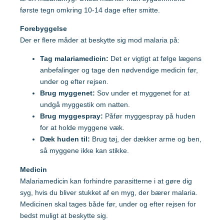
Malaysia
første tegn omkring 10-14 dage efter smitte.
Forebyggelse
Mozambique
Gravide og børn
Der er flere måder at beskytte sig mod malaria på:
Tag malariamedicin:
Det er vigtigt at følge lægens
Myanmar
anbefalinger og tage den nødvendige medicin før,
Vaccination af gravide
under og efter rejsen.
Brug myggenet:
Sov under et myggenet for at
Nepal
Vaccination af børn
undgå myggestik om natten.
Brug myggespray:
Påfør myggespray på huden
Nigeria
for at holde myggene væk.
Dæk huden til:
Brug tøj, der dækker arme og ben,
så myggene ikke kan stikke.
Mere viden om
Peru
Medicin
Malariamedicin kan forhindre parasitterne i at gøre dig
Sri Lanka
Lommebogen – Din korte rejseguide
syg, hvis du bliver stukket af en myg, der bærer malaria.
Medicinen skal tages både før, under og efter rejsen for
bedst muligt at beskytte sig.
Sydafrika