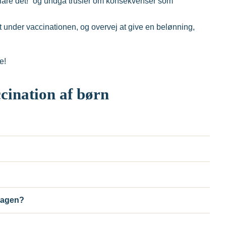
klare det!” og undgå trusler om konsekvenser som
gt under vaccinationen, og overvej at give en belønning,
e!
cination af børn
 dagen?