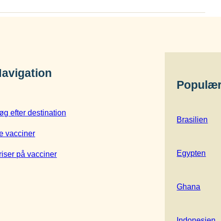
avigation
Populær
øg efter destination
Brasilien
e vacciner
Egypten
riser på vacciner
Ghana
Indonesien