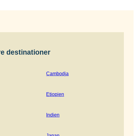
e destinationer
Cambodja
Etiopien
Indien
Japan