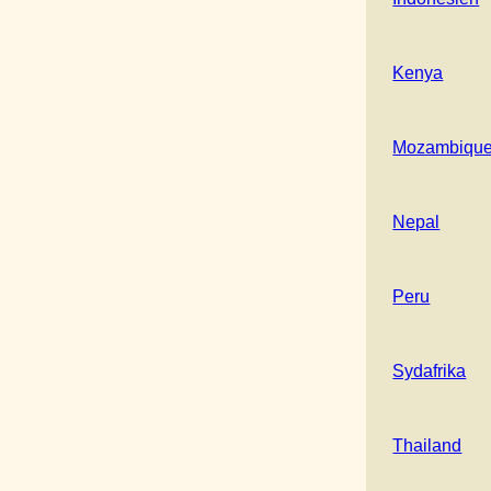
Kenya
Mozambiqu
Nepal
Peru
Sydafrika
Thailand