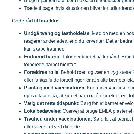
Bruge hjælpemidler som f.eks. en shotblocker (perlepl
Træde tilbage, hvis situationen bliver for udfordrende
Gode råd til forældre
Undgå tvang og fastholdelse
: Mød op med en posit
reagerer anderledes, end du forventer. Det er bedre 
kan skabe traumer.
Forbered barnet
: Informer barnet på forhånd. Bru
forberede barnet mentalt.
Forældres rolle
: Behold roen og vær en tryg støtte f
eller fantasifulde fortællinger for at skifte barnets fok
Planlæg med vaccinatøren
: Koordiner vaccination
opmærksom på, at kun ét barn og én forælder er i lo
Vælg det rette tidspunkt
: Sørg for, at barnet er velo
Lokalbedøvelse
: Overvej at bruge EMLA plaster el
Tryghed under vaccinationen
: Sørg for, at barnet 
eller være tæt ved din side.