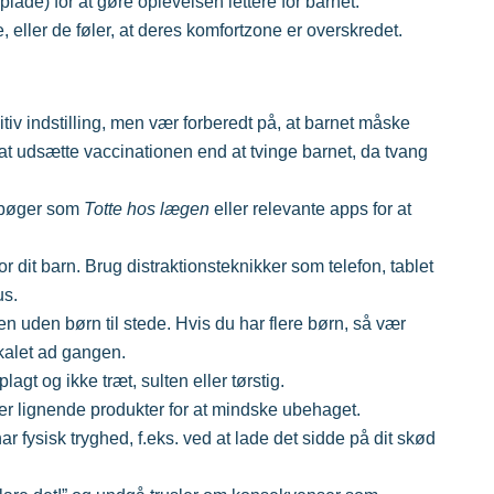
ade) for at gøre oplevelsen lettere for barnet.
, eller de føler, at deres komfortzone er overskredet.
iv indstilling, men vær forberedt på, at barnet måske
at udsætte vaccinationen end at tvinge barnet, da tvang
g bøger som
Totte hos lægen
eller relevante apps for at
or dit barn. Brug distraktionsteknikker som telefon, tablet
us.
en uden børn til stede. Hvis du har flere børn, så vær
kalet ad gangen.
plagt og ikke træt, sulten eller tørstig.
ler lignende produkter for at mindske ubehaget.
har fysisk tryghed, f.eks. ved at lade det sidde på dit skød