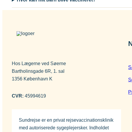
N
Hos Lægerne ved Søerne
S
Bartholinsgade 6R, 1. sal
1356 København K
S
P
CVR:
45994619
Sundrejse er en privat rejsevaccinationsklinik
med autoriserede sygeplejersker. Indholdet