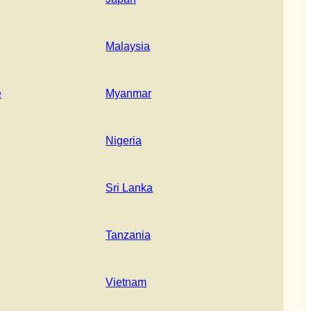
Malaysia
e
Myanmar
Nigeria
Sri Lanka
Tanzania
Vietnam