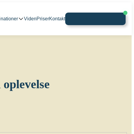
inationer
Viden
Priser
Kontakt
Book vaccination
d oplevelse