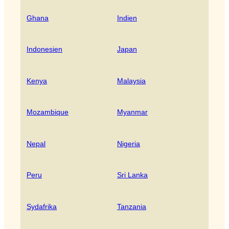
Ghana
Indien
Indonesien
Japan
Kenya
Malaysia
Mozambique
Myanmar
Nepal
Nigeria
Peru
Sri Lanka
Sydafrika
Tanzania