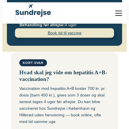
Pris pr. dosis:
700
kr.
Pris pr. dosis – Barn:
450
kr.
Antal doser:
3
Behandling før afrejse:
4 uger
Forside
Book tid til vaccine
Hepatitis A+B
Vacciner
Destinationer
Viden
Find over 240 destinationer!
Priser
Vacciner
KORT SVAR
Kontakt
Hvad skal jeg vide om hepatitis A+B-
Book vaccination
Kighoste (difteri-
vaccination?
Populære destinationer
Centraleuropæisk
stivkrampe-kighoste)
Hjernebetændelse
Vaccination mod hepatitis A+B koster 700 kr. pr.
(TBE)
Kolera
dosis (barn 450 kr.), gives som 3 doser og skal
Brasilien
senest tages 4 uger før afrejse. Du kan blive
Chikungunyavaccine
Malaria
vaccineret hos Sundrejse i København og
(Ixchiq)
Hillerød uden henvisning — book online, ofte
Meningokokker
Cambodja
med tid samme uge.
Denguefeber
(ACWY)