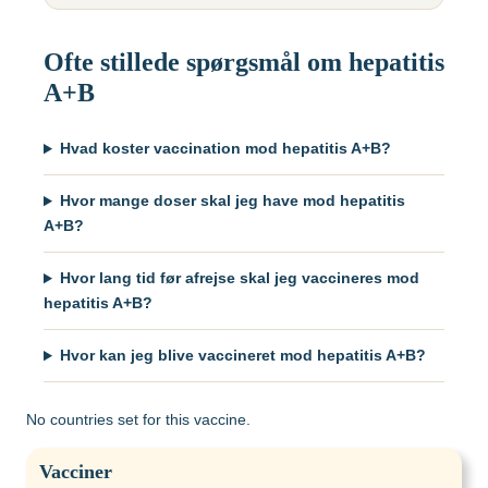
Gul feber
MFR (MMR)
Egypten
Helvedesild (Zoster)
Mpox-vaccine
Ofte stillede spørgsmål om hepatitis
(Imvanex)
A+B
Etiopien
Hepatitis A
Pneumokokker
Hepatitis A+B
Hvad koster vaccination mod hepatitis A+B?
Ghana
Polio
Hepatitis A+B, barn –
Hvor mange doser skal jeg have mod hepatitis
Ambirix
Respiratorisk
Indien
A+B?
Syncytialvirus (RSV)
Hepatitis B
Skoldkopper (Chicken
Hvor lang tid før afrejse skal jeg vaccineres mod
HPV
Indonesien
Pox)
hepatitis A+B?
Hundegalskab –
Stivkrampe (Difteri-
Rabies
Hvor kan jeg blive vaccineret mod hepatitis A+B?
Japan
Stivkrampe)
Influenza
Tuberkulose (BCG)
No countries set for this vaccine.
Kenya
Japansk
Tyfus
hjernebetændelse
Vacciner