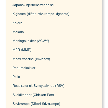
Hvilke vacciner er anbefalet?
Japansk hjernebetændelse
Tanzania
Kighoste (difteri-stivkrampe-kighoste)
Søg og find anbefalinger
Kolera
Søg efter destination
Thailand
Malaria
Meningokokker (ACWY)
Vietnam
MFR (MMR)
Mpox-vaccine (Imvanex)
Søg efter destination
Pneumokokker
Polio
Søg og find anbefalinger
Respiratorisk Syncytialvirus (RSV)
Søg efter destination
Skoldkopper (Chicken Pox)
Stivkrampe (Difteri-Stivkrampe)