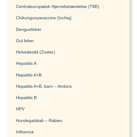
Malaysia
Centraleuropæisk Hjernebetændelse (TBE)
Chikungunyavaccine (Ixchiq)
Mozambique
Gravide og børn
Denguefeber
Myanmar
Gul feber
Vaccination af gravide
Helvedesild (Zoster)
Nepal
Vaccination af børn
Hepatitis A
Hepatitis A+B
Nigeria
Hepatitis A+B, barn – Ambirix
Mere viden om
Peru
Hepatitis B
HPV
Sri Lanka
Lommebogen – Din korte rejseguide
Hundegalskab – Rabies
Influenza
Sydafrika