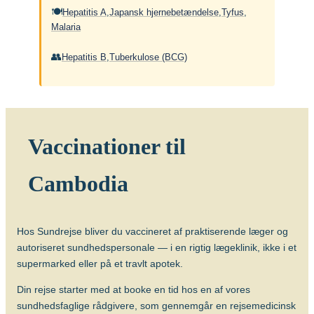
Japansk hjernebetændelse
og unge kan have gavn af at blive
🍽
Hepatitis A
,
Japansk hjernebetændelse
,
Tyfus
,
vaccineret mod tuberkulose (BGC-
Vacciner
Malaria
vaccine), evt. forudgået af Mantoux-test.
J
apansk hjernebetændelse-vaccine
👥
Hepatitis B
,
Tuberkulose (BCG)
Længerevarende tæt kontakt til
lokalbefolkningen medfører en øget risiko
for smitte med tuberkulose. Børn op til 12
år kan have gavn af at blive vaccineret
mod tuberkulose (BCG), evt. forudgået af
Vaccinationer til
Mantoux-test.
Hvornår skal man vaccineres?
Cambodia
Vaccinen bør gives 6-8 uger før afrejse.
Antal doser
Der gives én dosis intrakutant (i
Hos Sundrejse bliver du vaccineret af praktiserende læger og
læderhuden). Revaccination anbefales
autoriseret sundhedspersonale — i en rigtig lægeklinik, ikke i et
ikke.
supermarked eller på et travlt apotek.
Alder
Din rejse starter med at booke en tid hos en af vores
Vaccinen kan gives fra fødslen (BCG).
sundhedsfaglige rådgivere, som gennemgår en rejsemedicinsk