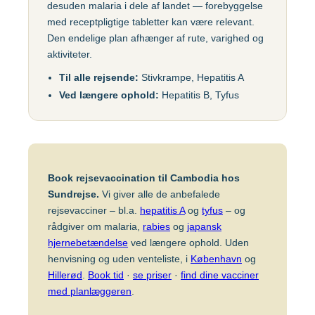
desuden malaria i dele af landet — forebyggelse
Gul feber
MFR (MMR)
Egypten
med receptpligtige tabletter kan være relevant.
Helvedesild (Zoster)
Mpox-vaccine
Den endelige plan afhænger af rute, varighed og
(Imvanex)
aktiviteter.
Etiopien
Hepatitis A
Til alle rejsende:
Stivkrampe, Hepatitis A
Pneumokokker
Hepatitis A+B
Ved længere ophold:
Hepatitis B, Tyfus
Ghana
Polio
Hepatitis A+B, barn –
Ambirix
Respiratorisk
Indien
Syncytialvirus (RSV)
Hepatitis B
Skoldkopper (Chicken
Book rejsevaccination til Cambodia hos
HPV
Indonesien
Pox)
Sundrejse.
Vi giver alle de anbefalede
Hundegalskab –
rejsevacciner – bl.a.
hepatitis A
og
tyfus
– og
Stivkrampe (Difteri-
Rabies
rådgiver om malaria,
rabies
og
japansk
Japan
Stivkrampe)
hjernebetændelse
ved længere ophold. Uden
Influenza
Tuberkulose (BCG)
henvisning og uden venteliste, i
København
og
Kenya
Hillerød
.
Book tid
·
se priser
·
find dine vacciner
Japansk
Tyfus
med planlæggeren
.
hjernebetændelse