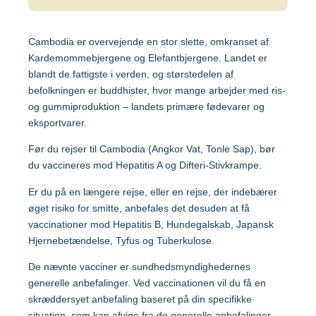
Malaysia
Cambodia er overvejende en stor slette, omkranset af
Mozambique
Gravide og børn
Kardemommebjergene og Elefantbjergene. Landet er
blandt de fattigste i verden, og størstedelen af
Myanmar
befolkningen er buddhister, hvor mange arbejder med ris-
Vaccination af gravide
og gummiproduktion – landets primære fødevarer og
eksportvarer.
Nepal
Vaccination af børn
Før du rejser til Cambodia (Angkor Vat, Tonle Sap), bør
du vaccineres mod Hepatitis A og Difteri-Stivkrampe.
Nigeria
Er du på en længere rejse, eller en rejse, der indebærer
øget risiko for smitte, anbefales det desuden at få
Mere viden om
Peru
vaccinationer mod Hepatitis B, Hundegalskab, Japansk
Hjernebetændelse, Tyfus og Tuberkulose.
Sri Lanka
Lommebogen – Din korte rejseguide
De nævnte vacciner er sundhedsmyndighedernes
generelle anbefalinger. Ved vaccinationen vil du få en
skræddersyet anbefaling baseret på din specifikke
Sydafrika
situation, som kan afvige fra de generelle anbefalinger.