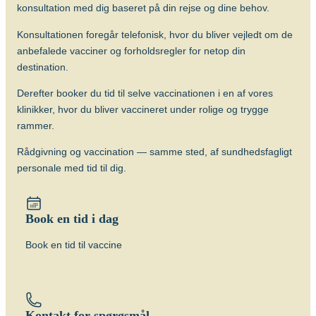
konsultation med dig baseret på din rejse og dine behov.
Beskyttelsens varighed
Vaccinen beskytter bedst hos børn mod
Konsultationen foregår telefonisk, hvor du bliver vejledt om de
de alvorlige former for TB (milliær TB og
anbefalede vacciner og forholdsregler for netop din
TB-meningitis) og effekten hos voksne er
destination.
tvivlsom og bør primært overvejes, hvis
Derefter booker du tid til selve vaccinationen i en af vores
der er stor risiko for at blive smittet med
klinikker, hvor du bliver vaccineret under rolige og trygge
de særlige resistente former for TB.
rammer.
Om sygdommen
Rådgivning og vaccination — samme sted, af sundhedsfagligt
Tuberkulose
personale med tid til dig.
Vacciner
BCG vaccine (BCG Vaccine “AJ
Book en tid i dag
Vaccines”)
Book en tid til vaccine
Kontakt for spørgsmål