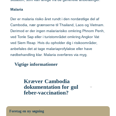
Hvilke vacciner er anbefalet?
Malaria
Tanzania
Søg og find anbefalinger
Der er malaria risiko året rundt i den nordøstlige del af
Cambodia, nær grænserne til Thailand, Laos og Vietnam.
Søg efter destination
Thailand
Derimod er der ingen malariarisiko omkring Phnom Penh,
ved Tonle Sap eller i turistområdet omkring Angkor Vat
ved Siem Reap. Hvis du opholder dig i risikoområder,
Vietnam
anbefales det at tage malariaprofylakse eller have
nødbehandling klar. Malaria overføres via myg.
Vigtige informationer
Søg efter destination
Kræver Cambodia
Søg og find anbefalinger
dokumentation for gul
feber-vaccination?
Søg efter destination
Der er krav om vaccination mod gul
Er der malaria i
Foretag en ny søgning
Cambodia?
feber for alle rejsende over 1 år, der