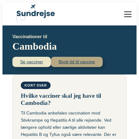
Forside
Vaccinationer til
Vacciner
Cambodia
Destinationer
Viden
Find over 240 destinationer!
Priser
Se vacciner
Book tid til vaccine
Vacciner
Kontakt
Book vaccination
Kighoste (difteri-
Populære destinationer
KORT SVAR
Centraleuropæisk
stivkrampe-kighoste)
Hjernebetændelse
Hvilke vacciner skal jeg have til
(TBE)
Kolera
Cambodia?
Brasilien
Til Cambodia anbefales vaccination mod
Chikungunyavaccine
Malaria
Stivkrampe og Hepatitis A til alle rejsende. Ved
(Ixchiq)
Meningokokker
Cambodja
længere ophold eller særlige aktiviteter kan
Denguefeber
(ACWY)
Hepatitis B og Tyfus også være relevante. Der er