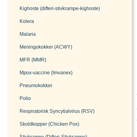
Kighoste (difteri-stivkrampe-kighoste)
Kolera
Malaria
Meningokokker (ACWY)
MFR (MMR)
Mpox-vaccine (Imvanex)
Pneumokokker
Polio
Respiratorisk Syncytialvirus (RSV)
Skoldkopper (Chicken Pox)
Stivkrampe (Difteri-Stivkrampe)