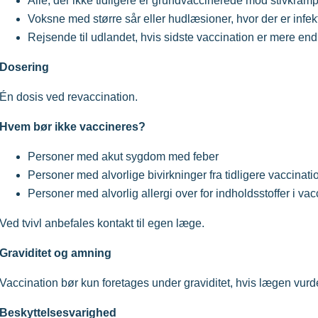
Alle, der ikke tidligere er grundvaccinerede mod stivkram
Voksne med større sår eller hudlæsioner, hvor der er infek
Rejsende til udlandet, hvis sidste vaccination er mere en
Dosering
Én dosis ved revaccination.
Hvem bør ikke vaccineres?
Personer med akut sygdom med feber
Personer med alvorlige bivirkninger fra tidligere vaccinati
Personer med alvorlig allergi over for indholdsstoffer i va
Ved tvivl anbefales kontakt til egen læge.
Graviditet og amning
Vaccination bør kun foretages under graviditet, hvis lægen vurde
Beskyttelsesvarighed