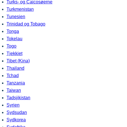
Turks- og Caicosøerne
Turkmenistan
Tunesien
Trinidad og Tobago
Tonga
Tokelau
Togo
Tjekkiet
Tibet (Kina)
Thailand
Tchad
Tanzania
Taiwan
Tadsjikistan
Syrien
Sydsudan
Sydkorea