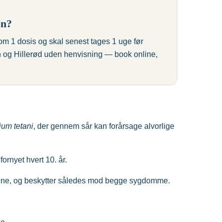
on?
som 1 dosis og skal senest tages 1 uge før
n og Hillerød uden henvisning — book online,
ium tetani
, der gennem sår kan forårsage alvorlige
rnyet hvert 10. år.
cine, og beskytter således mod begge sygdomme.