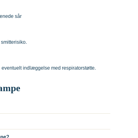
urenede sår
smitterisiko.
 eventuelt indlæggelse med respiratorstøtte.
rampe
mpe?