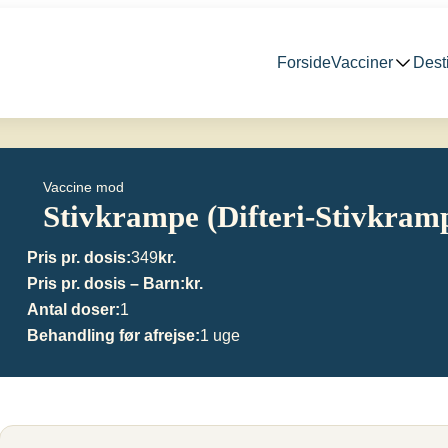
Forside
Vacciner
Dest
vkrampe)
Vaccine mod
Stivkrampe (Difteri-Stivkram
Pris pr. dosis:
349
kr.
Pris pr. dosis – Barn:
kr.
Antal doser:
1
Behandling før afrejse:
1 uge