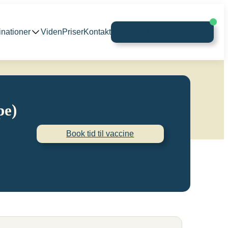
inationer
Viden
Priser
Kontakt
Book vaccination
pe)
Book tid til vaccine