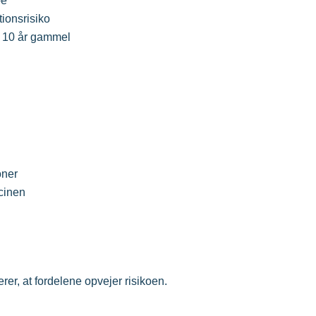
pe
tionsrisiko
d 10 år gammel
oner
ccinen
rer, at fordelene opvejer risikoen.