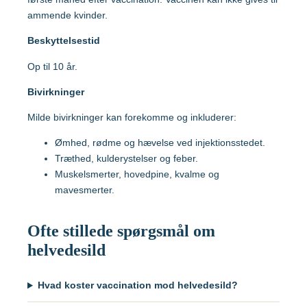
Hvilke vacciner er anbefalet?
ammende kvinder.
Tanzania
Beskyttelsestid
Søg og find anbefalinger
Op til 10 år.
Søg efter destination
Thailand
Bivirkninger
Vietnam
Milde bivirkninger kan forekomme og inkluderer:
Ømhed, rødme og hævelse ved injektionsstedet.
Træthed, kulderystelser og feber.
Muskelsmerter, hovedpine, kvalme og
Søg efter destination
mavesmerter.
Søg og find anbefalinger
Ofte stillede spørgsmål om
helvedesild
Søg efter destination
Hvad koster vaccination mod helvedesild?