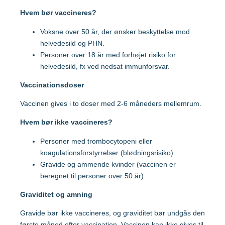
Malaysia
Hvem bør vaccineres?
Voksne over 50 år, der ønsker beskyttelse mod
Mozambique
Gravide og børn
helvedesild og PHN.
Personer over 18 år med forhøjet risiko for
Myanmar
helvedesild, fx ved nedsat immunforsvar.
Vaccination af gravide
Vaccinationsdoser
Nepal
Vaccination af børn
Vaccinen gives i to doser med 2-6 måneders mellemrum.
Hvem bør ikke vaccineres?
Nigeria
Personer med trombocytopeni eller
Mere viden om
koagulationsforstyrrelser (blødningsrisiko).
Peru
Gravide og ammende kvinder (vaccinen er
beregnet til personer over 50 år).
Sri Lanka
Lommebogen – Din korte rejseguide
Graviditet og amning
Gravide bør ikke vaccineres, og graviditet bør undgås den
Sydafrika
første måned efter vaccination. Vaccinen kan ikke gives til