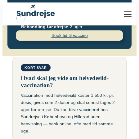
Pris pr. dosis:
1550
kr.
Pris pr. dosis – Barn:
kr.
Antal doser:
2
Behandling før afrejse:
2 uger
Forside
Book tid til vaccine
Helvedesild (Zoster)
Vacciner
Destinationer
Viden
Find over 240 destinationer!
Priser
Vacciner
KORT SVAR
Kontakt
Hvad skal jeg vide om helvedesild-
Book vaccination
Kighoste (difteri-
vaccination?
Populære destinationer
Centraleuropæisk
stivkrampe-kighoste)
Hjernebetændelse
Vaccination mod helvedesild koster 1.550 kr. pr.
(TBE)
Kolera
dosis, gives som 2 doser og skal senest tages 2
Brasilien
uger før afrejse. Du kan blive vaccineret hos
Chikungunyavaccine
Malaria
Sundrejse i København og Hillerød uden
(Ixchiq)
henvisning — book online, ofte med tid samme
Meningokokker
Cambodja
uge.
Denguefeber
(ACWY)