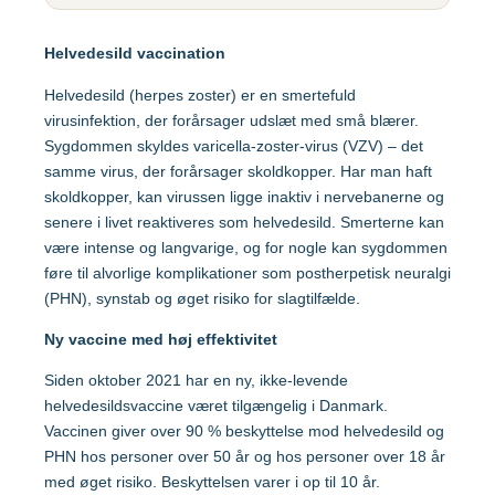
Gul feber
MFR (MMR)
Egypten
Helvedesild vaccination
Helvedesild (Zoster)
Mpox-vaccine
(Imvanex)
Etiopien
Helvedesild (herpes zoster) er en smertefuld
Hepatitis A
virusinfektion, der forårsager udslæt med små blærer.
Pneumokokker
Hepatitis A+B
Sygdommen skyldes varicella-zoster-virus (VZV) – det
Ghana
Polio
samme virus, der forårsager skoldkopper. Har man haft
Hepatitis A+B, barn –
skoldkopper, kan virussen ligge inaktiv i nervebanerne og
Ambirix
Respiratorisk
senere i livet reaktiveres som helvedesild. Smerterne kan
Indien
Syncytialvirus (RSV)
Hepatitis B
være intense og langvarige, og for nogle kan sygdommen
Skoldkopper (Chicken
føre til alvorlige komplikationer som postherpetisk neuralgi
HPV
Indonesien
Pox)
(PHN), synstab og øget risiko for slagtilfælde.
Hundegalskab –
Stivkrampe (Difteri-
Ny vaccine med høj effektivitet
Rabies
Japan
Stivkrampe)
Siden oktober 2021 har en ny, ikke-levende
Influenza
Tuberkulose (BCG)
helvedesildsvaccine været tilgængelig i Danmark.
Kenya
Vaccinen giver over 90 % beskyttelse mod helvedesild og
Japansk
Tyfus
PHN hos personer over 50 år og hos personer over 18 år
hjernebetændelse
med øget risiko. Beskyttelsen varer i op til 10 år.