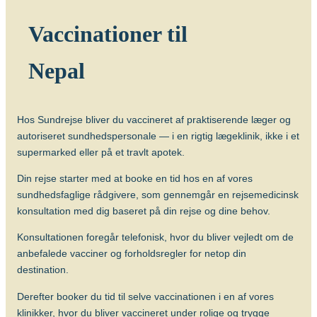
Hvornår skal man vaccineres?
Vaccinen bør gives 6-8 uger før afrejse.
Vaccinationer til
Antal doser
Nepal
Der gives én dosis intrakutant (i
læderhuden). Revaccination anbefales
ikke.
Hos Sundrejse bliver du vaccineret af praktiserende læger og
Alder
autoriseret sundhedspersonale — i en rigtig lægeklinik, ikke i et
Vaccinen kan gives fra fødslen (BCG).
supermarked eller på et travlt apotek.
Beskyttelsens varighed
Din rejse starter med at booke en tid hos en af vores
Vaccinen beskytter bedst hos børn mod
sundhedsfaglige rådgivere, som gennemgår en rejsemedicinsk
de alvorlige former for TB (milliær TB og
konsultation med dig baseret på din rejse og dine behov.
TB-meningitis) og effekten hos voksne er
tvivlsom og bør primært overvejes, hvis
Konsultationen foregår telefonisk, hvor du bliver vejledt om de
der er stor risiko for at blive smittet med
anbefalede vacciner og forholdsregler for netop din
de særlige resistente former for TB.
destination.
Om sygdommen
Derefter booker du tid til selve vaccinationen i en af vores
klinikker, hvor du bliver vaccineret under rolige og trygge
Tuberkulose