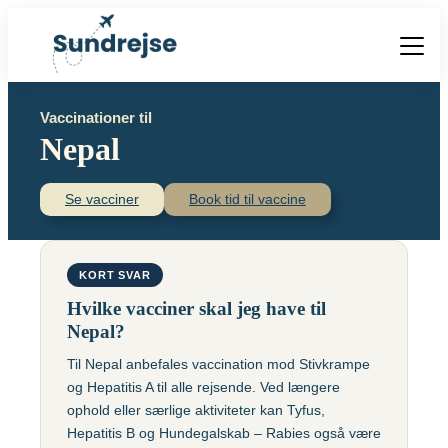
Forside
Vaccinationer til
Vacciner
Nepal
Destinationer
Viden
Find over 240 destinationer!
Priser
Se vacciner
Book tid til vaccine
Vacciner
Kontakt
Book vaccination
Kighoste (difteri-
Populære destinationer
KORT SVAR
Centraleuropæisk
stivkrampe-kighoste)
Hjernebetændelse
Hvilke vacciner skal jeg have til
(TBE)
Kolera
Nepal?
Brasilien
Til Nepal anbefales vaccination mod Stivkrampe
Chikungunyavaccine
Malaria
og Hepatitis A til alle rejsende. Ved længere
(Ixchiq)
Meningokokker
Cambodja
ophold eller særlige aktiviteter kan Tyfus,
Denguefeber
(ACWY)
Hepatitis B og Hundegalskab – Rabies også være