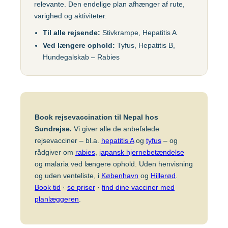
relevante. Den endelige plan afhænger af rute,
Gul feber
MFR (MMR)
Egypten
varighed og aktiviteter.
Helvedesild (Zoster)
Mpox-vaccine
Til alle rejsende:
Stivkrampe, Hepatitis A
(Imvanex)
Etiopien
Ved længere ophold:
Tyfus, Hepatitis B,
Hepatitis A
Hundegalskab – Rabies
Pneumokokker
Hepatitis A+B
Ghana
Polio
Hepatitis A+B, barn –
Ambirix
Respiratorisk
Indien
Syncytialvirus (RSV)
Hepatitis B
Book rejsevaccination til Nepal hos
Skoldkopper (Chicken
Sundrejse.
Vi giver alle de anbefalede
HPV
Indonesien
Pox)
rejsevacciner – bl.a.
hepatitis A
og
tyfus
– og
Hundegalskab –
rådgiver om
rabies
,
japansk hjernebetændelse
Stivkrampe (Difteri-
Rabies
og malaria ved længere ophold. Uden henvisning
Japan
Stivkrampe)
og uden venteliste, i
København
og
Hillerød
.
Influenza
Tuberkulose (BCG)
Book tid
·
se priser
·
find dine vacciner med
Kenya
planlæggeren
.
Japansk
Tyfus
hjernebetændelse