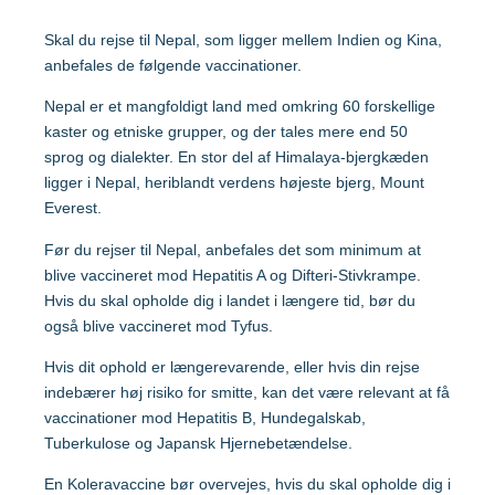
Malaysia
Skal du rejse til Nepal, som ligger mellem Indien og Kina,
anbefales de følgende vaccinationer.
Mozambique
Gravide og børn
Nepal er et mangfoldigt land med omkring 60 forskellige
kaster og etniske grupper, og der tales mere end 50
Myanmar
sprog og dialekter. En stor del af Himalaya-bjergkæden
Vaccination af gravide
ligger i Nepal, heriblandt verdens højeste bjerg, Mount
Nepal
Vaccination af børn
Everest.
Før du rejser til Nepal, anbefales det som minimum at
Nigeria
blive vaccineret mod Hepatitis A og Difteri-Stivkrampe.
Hvis du skal opholde dig i landet i længere tid, bør du
også blive vaccineret mod Tyfus.
Mere viden om
Peru
Hvis dit ophold er længerevarende, eller hvis din rejse
indebærer høj risiko for smitte, kan det være relevant at få
Sri Lanka
Lommebogen – Din korte rejseguide
vaccinationer mod Hepatitis B, Hundegalskab,
Tuberkulose og Japansk Hjernebetændelse.
Sydafrika
En Koleravaccine bør overvejes, hvis du skal opholde dig i