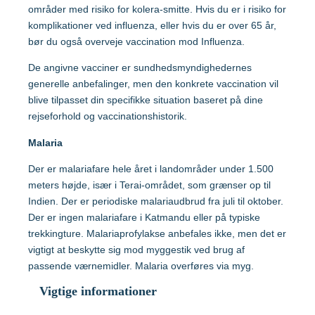
Hvilke vacciner er anbefalet?
områder med risiko for kolera-smitte. Hvis du er i risiko for
komplikationer ved influenza, eller hvis du er over 65 år,
Tanzania
bør du også overveje vaccination mod Influenza.
Søg og find anbefalinger
De angivne vacciner er sundhedsmyndighedernes
Søg efter destination
Thailand
generelle anbefalinger, men den konkrete vaccination vil
blive tilpasset din specifikke situation baseret på dine
rejseforhold og vaccinationshistorik.
Vietnam
Malaria
Der er malariafare hele året i landområder under 1.500
Søg efter destination
meters højde, især i Terai-området, som grænser op til
Indien. Der er periodiske malariaudbrud fra juli til oktober.
Der er ingen malariafare i Katmandu eller på typiske
Søg og find anbefalinger
trekkingture. Malariaprofylakse anbefales ikke, men det er
vigtigt at beskytte sig mod myggestik ved brug af
Søg efter destination
passende værnemidler. Malaria overføres via myg.
Vigtige informationer