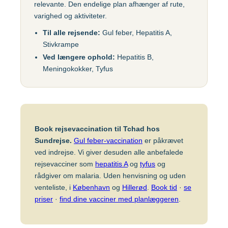
relevante. Den endelige plan afhænger af rute,
Gul feber
MFR (MMR)
Egypten
varighed og aktiviteter.
Helvedesild (Zoster)
Mpox-vaccine
Til alle rejsende:
Gul feber, Hepatitis A,
(Imvanex)
Etiopien
Stivkrampe
Hepatitis A
Ved længere ophold:
Hepatitis B,
Pneumokokker
Hepatitis A+B
Meningokokker, Tyfus
Ghana
Polio
Hepatitis A+B, barn –
Ambirix
Respiratorisk
Indien
Syncytialvirus (RSV)
Hepatitis B
Skoldkopper (Chicken
Book rejsevaccination til Tchad hos
HPV
Indonesien
Pox)
Sundrejse.
Gul feber-vaccination
er påkrævet
Hundegalskab –
ved indrejse. Vi giver desuden alle anbefalede
Stivkrampe (Difteri-
Rabies
rejsevacciner som
hepatitis A
og
tyfus
og
Japan
Stivkrampe)
rådgiver om malaria. Uden henvisning og uden
Influenza
Tuberkulose (BCG)
venteliste, i
København
og
Hillerød
.
Book tid
·
se
Kenya
priser
·
find dine vacciner med planlæggeren
.
Japansk
Tyfus
hjernebetændelse