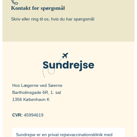
Kontakt for spørgsmål
Vacciner
Skriv eller ring til os, hvis du har spørgsmål
BCG vaccine (BCG Vaccine “AJ
Vaccines”)
Hos Lægerne ved Søerne
Bartholinsgade 6R, 1. sal
1356 København K
CVR:
45994619
Sundrejse er en privat rejsevaccinationsklinik med