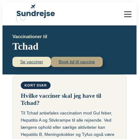
Forside
Vaccinationer til
Vacciner
Tchad
Destinationer
Viden
Find over 240 destinationer!
Priser
Se vacciner
Book tid til vaccine
Vacciner
Kontakt
Book vaccination
Kighoste (difteri-
Populære destinationer
KORT SVAR
Centraleuropæisk
stivkrampe-kighoste)
Hjernebetændelse
Hvilke vacciner skal jeg have til
(TBE)
Kolera
Tchad?
Brasilien
Til Tchad anbefales vaccination mod Gul feber,
Chikungunyavaccine
Malaria
Hepatitis A og Stivkrampe til alle rejsende. Ved
(Ixchiq)
Meningokokker
Cambodja
længere ophold eller særlige aktiviteter kan
Denguefeber
(ACWY)
Hepatitis B, Meningokokker og Tyfus også være