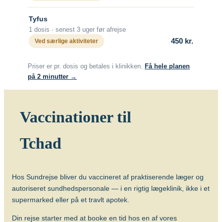
Vacciner
Tyfus
Rabiesvaccine (Rabipur)
1 dosis · senest 3 uger før afrejse
450 kr.
Ved særlige aktiviteter
Længerevarende kontakt med
lokalbefolkningen – tuberkulose
Priser er pr. dosis og betales i klinikken.
Få hele planen
Længerevarende tæt kontakt med
på 2 minutter →
lokalbefolkningen medfører en øget risiko
for smitte med tuberkulose. Særligt børn
og unge kan have gavn af at blive
Vaccinationer til
vaccineret mod tuberkulose (BGC-
vaccine), evt. forudgået af Mantoux-test.
Tchad
Længerevarende tæt kontakt til
lokalbefolkningen medfører en øget risiko
for smitte med tuberkulose. Børn op til 12
Hos Sundrejse bliver du vaccineret af praktiserende læger og
år kan have gavn af at blive vaccineret
autoriseret sundhedspersonale — i en rigtig lægeklinik, ikke i et
mod tuberkulose (BCG), evt. forudgået af
supermarked eller på et travlt apotek.
Mantoux-test.
Din rejse starter med at booke en tid hos en af vores