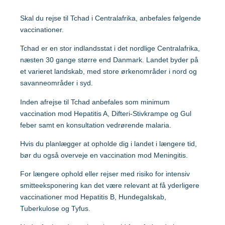
Malaysia
Skal du rejse til Tchad i Centralafrika, anbefales følgende
vaccinationer.
Mozambique
Gravide og børn
Tchad er en stor indlandsstat i det nordlige Centralafrika,
næsten 30 gange større end Danmark. Landet byder på
Myanmar
et varieret landskab, med store ørkenområder i nord og
Vaccination af gravide
savanneområder i syd.
Nepal
Vaccination af børn
Inden afrejse til Tchad anbefales som minimum
vaccination mod Hepatitis A, Difteri-Stivkrampe og Gul
Nigeria
feber samt en konsultation vedrørende malaria.
Hvis du planlægger at opholde dig i landet i længere tid,
Mere viden om
bør du også overveje en vaccination mod Meningitis.
Peru
For længere ophold eller rejser med risiko for intensiv
smitteeksponering kan det være relevant at få yderligere
Sri Lanka
Lommebogen – Din korte rejseguide
vaccinationer mod Hepatitis B, Hundegalskab,
Tuberkulose og Tyfus.
Sydafrika