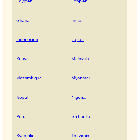
Egypten
Etiopien
Ghana
Indien
Indonesien
Japan
Kenya
Malaysia
Mozambique
Myanmar
Nepal
Nigeria
Peru
Sri Lanka
Sydafrika
Tanzania