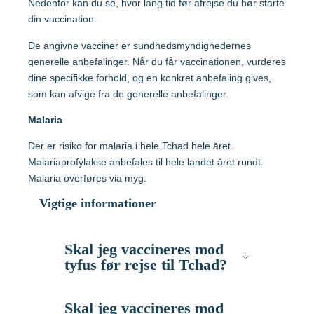
Hvilke vacciner er anbefalet?
Nedenfor kan du se, hvor lang tid før afrejse du bør starte
din vaccination.
Tanzania
Søg og find anbefalinger
De angivne vacciner er sundhedsmyndighedernes
generelle anbefalinger. Når du får vaccinationen, vurderes
Søg efter destination
Thailand
dine specifikke forhold, og en konkret anbefaling gives,
som kan afvige fra de generelle anbefalinger.
Vietnam
Malaria
Der er risiko for malaria i hele Tchad hele året.
Malariaprofylakse anbefales til hele landet året rundt.
Malaria overføres via myg.
Søg efter destination
Vigtige informationer
Søg og find anbefalinger
Skal jeg vaccineres mod
Søg efter destination
tyfus før rejse til Tchad?
Til beskyttelse kan anvendes vaccination i
Skal jeg vaccineres mod