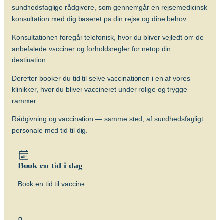
Hvornår skal man vaccineres?
sundhedsfaglige rådgivere, som gennemgår en rejsemedicinsk
Vaccinen bør gives 6-8 uger før afrejse.
konsultation med dig baseret på din rejse og dine behov.
Antal doser
Konsultationen foregår telefonisk, hvor du bliver vejledt om de
Der gives én dosis intrakutant (i
anbefalede vacciner og forholdsregler for netop din
læderhuden). Revaccination anbefales
destination.
ikke.
Derefter booker du tid til selve vaccinationen i en af vores
Alder
klinikker, hvor du bliver vaccineret under rolige og trygge
Vaccinen kan gives fra fødslen (BCG).
rammer.
Beskyttelsens varighed
Rådgivning og vaccination — samme sted, af sundhedsfagligt
Vaccinen beskytter bedst hos børn mod
personale med tid til dig.
de alvorlige former for TB (milliær TB og
TB-meningitis) og effekten hos voksne er
tvivlsom og bør primært overvejes, hvis
Book en tid i dag
der er stor risiko for at blive smittet med
de særlige resistente former for TB.
Book en tid til vaccine
Om sygdommen
Tuberkulose