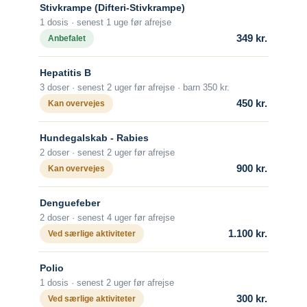
af 1 vaccine dag 0 og 1 vaccine dag 7.
Stivkrampe (Difteri-Stivkrampe)
forhold. Vaccinationen skal dokumenteres
Afrika
|
Mellem- og Sydamerika
Om sygdommen
1 dosis · senest 1 uge før afrejse
skriftligt, fx i det gule internationale
Alder
Om sygdommen
Malaria
349 kr.
Anbefalet
vaccinationskort.
Fra fødslen.
Gul feber
Hvis man allerede er revaccineret inden
Beskyttelsens varighed
Hepatitis B
for 12 måneder (og rejser ud af landet
Vacciner
Efter grundvaccination med 2 doser skal
3 doser · senest 2 uger før afrejse · barn 350 kr.
igen inden for denne periode) bør man
der ikke gives revaccination.
450 kr.
Kan overvejes
Gul feber-vaccine
medbringe sit almindelige
Revaccination anbefales kun til personer
vaccinationskort som bevis for
med risiko for arbejdsrelateret udsættelse
Hundegalskab - Rabies
vaccinationen.
for rabies.
2 doser · senest 2 uger før afrejse
900 kr.
Kan overvejes
Vaccination mod polio som led i
Hvis man bliver bidt af et dyr, som kunne
udlandsrejse skal betales af den rejsende
have rabies, skal man hurtigst muligt
selv.
Denguefeber
søge læge med henblik på yderligere
2 doser · senest 4 uger før afrejse
vaccination, også selv om man er
For yderligere information om
1.100 kr.
Ved særlige aktiviteter
vaccineret hjemmefra.
poliovaccinen, se
Poliovaccine (Imovax
Polio)
.
Om sygdommen
Polio
1 dosis · senest 2 uger før afrejse
Hundegalskab (rabies)
300 kr.
Ved særlige aktiviteter