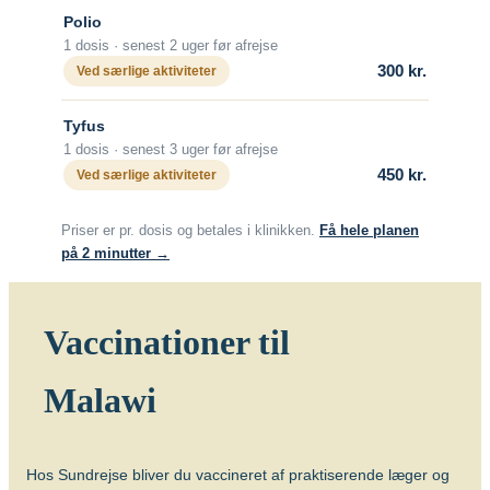
med risiko for arbejdsrelateret udsættelse
Polio
for rabies.
1 dosis · senest 2 uger før afrejse
Hvis man bliver bidt af et dyr, som kunne
300 kr.
Ved særlige aktiviteter
have rabies, skal man hurtigst muligt
søge læge med henblik på yderligere
Tyfus
vaccination, også selv om man er
1 dosis · senest 3 uger før afrejse
vaccineret hjemmefra.
450 kr.
Ved særlige aktiviteter
Om sygdommen
Priser er pr. dosis og betales i klinikken.
Få hele planen
Hundegalskab (rabies)
på 2 minutter →
Vacciner
Rabiesvaccine (Rabipur)
Vaccinationer til
Længerevarende kontakt med
Malawi
lokalbefolkningen – tuberkulose
Længerevarende tæt kontakt med
lokalbefolkningen medfører en øget risiko
Hos Sundrejse bliver du vaccineret af praktiserende læger og