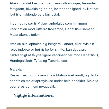
Malaysia
Afrika. Landet kæmper med flere udfordringer, herunder
fattigdom, hiv/aids og en høj børnedødelighed, hvilket har
ført til et faldende befolkningstal.
Mozambique
Gravide og børn
Inden du rejser til Malawi anbefales som minimum
vaccination mod Difteri-Stivkrampe, Hepatitis A samt en
Myanmar
Malariakonsultation.
Vaccination af gravide
Hvis du skal opholde dig længere i landet, eller hvis din
Nepal
Vaccination af børn
rejse indebærer høj risiko for smitte, kan det være
nødvendigt at få yderligere vaccinationer mod Hepatitis B,
Nigeria
Hundegalskab, Tyfus og Tuberkulose.
Malaria
Mere viden om
Der er risiko for malaria i hele Malawi året rundt, og derfor
Peru
anbefales malariaprofylakse under hele opholdet. Malaria
overføres gennem myggestik.
Sri Lanka
Lommebogen – Din korte rejseguide
Vigtige informationer
Sydafrika