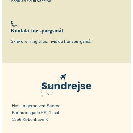
Vaccinen kan gives fra fødslen (BCG).
Book en tid til vaccine
Beskyttelsens varighed
Vaccinen beskytter bedst hos børn mod
de alvorlige former for TB (milliær TB og
Kontakt for spørgsmål
TB-meningitis) og effekten hos voksne er
tvivlsom og bør primært overvejes, hvis
Skriv eller ring til os, hvis du har spørgsmål
der er stor risiko for at blive smittet med
de særlige resistente former for TB.
Om sygdommen
Tuberkulose
Vacciner
BCG vaccine (BCG Vaccine “AJ
Vaccines”)
Hos Lægerne ved Søerne
Bartholinsgade 6R, 1. sal
1356 København K