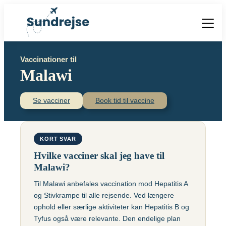
Forside
Vaccinationer til
Vacciner
Malawi
Destinationer
Viden
Find over 240 destinationer!
Priser
Se vacciner
Book tid til vaccine
Vacciner
Kontakt
Book vaccination
Kighoste (difteri-
Populære destinationer
KORT SVAR
Centraleuropæisk
stivkrampe-kighoste)
Hjernebetændelse
Hvilke vacciner skal jeg have til
(TBE)
Kolera
Malawi?
Brasilien
Til Malawi anbefales vaccination mod Hepatitis A
Chikungunyavaccine
Malaria
og Stivkrampe til alle rejsende. Ved længere
(Ixchiq)
Meningokokker
Cambodja
ophold eller særlige aktiviteter kan Hepatitis B og
Denguefeber
(ACWY)
Tyfus også være relevante. Den endelige plan