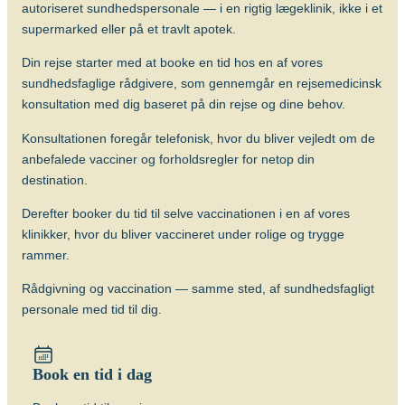
for smitte med tuberkulose. Særligt børn
autoriseret sundhedspersonale — i en rigtig lægeklinik, ikke i et
og unge kan have gavn af at blive
supermarked eller på et travlt apotek.
vaccineret mod tuberkulose (BGC-
Din rejse starter med at booke en tid hos en af vores
vaccine), evt. forudgået af Mantoux-test.
sundhedsfaglige rådgivere, som gennemgår en rejsemedicinsk
Længerevarende tæt kontakt til
konsultation med dig baseret på din rejse og dine behov.
lokalbefolkningen medfører en øget risiko
Konsultationen foregår telefonisk, hvor du bliver vejledt om de
for smitte med tuberkulose. Børn op til 12
anbefalede vacciner og forholdsregler for netop din
år kan have gavn af at blive vaccineret
destination.
mod tuberkulose (BCG), evt. forudgået af
Mantoux-test.
Derefter booker du tid til selve vaccinationen i en af vores
klinikker, hvor du bliver vaccineret under rolige og trygge
Hvornår skal man vaccineres?
rammer.
Vaccinen bør gives 6-8 uger før afrejse.
Rådgivning og vaccination — samme sted, af sundhedsfagligt
Antal doser
personale med tid til dig.
Der gives én dosis intrakutant (i
læderhuden). Revaccination anbefales
ikke.
Book en tid i dag
Alder