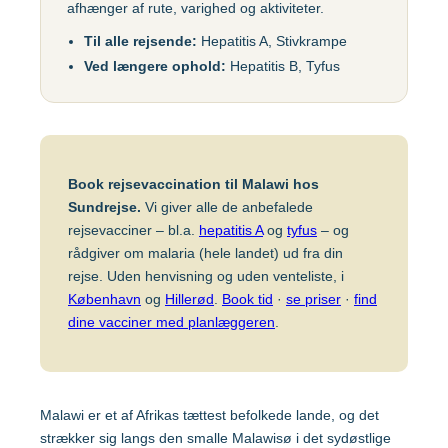
afhænger af rute, varighed og aktiviteter.
Gul feber
MFR (MMR)
Egypten
Til alle rejsende:
Hepatitis A, Stivkrampe
Helvedesild (Zoster)
Mpox-vaccine
Ved længere ophold:
Hepatitis B, Tyfus
(Imvanex)
Etiopien
Hepatitis A
Pneumokokker
Hepatitis A+B
Ghana
Polio
Hepatitis A+B, barn –
Book rejsevaccination til Malawi hos
Ambirix
Respiratorisk
Indien
Sundrejse.
Vi giver alle de anbefalede
Syncytialvirus (RSV)
Hepatitis B
rejsevacciner – bl.a.
hepatitis A
og
tyfus
– og
Skoldkopper (Chicken
rådgiver om malaria (hele landet) ud fra din
HPV
Indonesien
Pox)
rejse. Uden henvisning og uden venteliste, i
Hundegalskab –
København
og
Hillerød
.
Book tid
·
se priser
·
find
Stivkrampe (Difteri-
Rabies
dine vacciner med planlæggeren
.
Japan
Stivkrampe)
Influenza
Tuberkulose (BCG)
Kenya
Japansk
Tyfus
Malawi er et af Afrikas tættest befolkede lande, og det
hjernebetændelse
strækker sig langs den smalle Malawisø i det sydøstlige