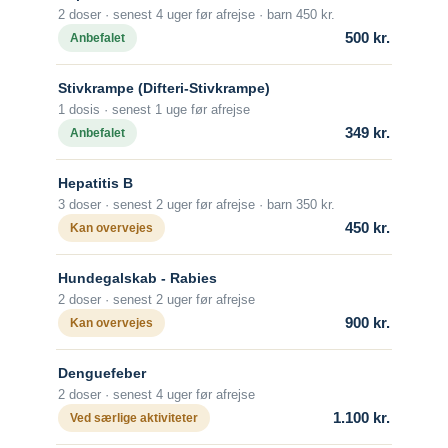
Myggebalsam anvendes efter mørkets
2 doser · senest 4 uger før afrejse · barn 450 kr.
Man kan vaccineres før afrejse (2 doser),
frembrud, hvilket yder beskyttelse i nogle
500 kr.
Anbefalet
men i alle tilfælde skal man søge akut
timer, afhængig af typen. Omhyggelig
lægehjælp, hvis man bides af et lokalt
indsmøring af alle bare hudområder er
Stivkrampe (Difteri-Stivkrampe)
pattedyr, uanset dyrets adfærd.
vigtig. Midlerne kan virke lokalirriterende,
1 dosis · senest 1 uge før afrejse
især ved længere tids brug. Anvendelse til
Hvornår skal man vaccineres?
349 kr.
Anbefalet
børn under 3 år skal ske med
Vaccination skal påbegyndes mindst 2
forsigtighed, og midlerne må ikke
uger før afrejse.
Hepatitis B
benyttes til spædbørn. Sprøjtning med
3 doser · senest 2 uger før afrejse · barn 350 kr.
insekticider indendørs og anvendelse af
Antal doser
450 kr.
Kan overvejes
permethrin-imprægnerede myggenet
Der gives en grundvaccination bestående
over sengen nedsætter ligeledes risikoen
af 1 vaccine dag 0 og 1 vaccine dag 7.
Hundegalskab - Rabies
for malaria.
Alder
2 doser · senest 2 uger før afrejse
Malariamidler
Fra fødslen.
900 kr.
Kan overvejes
Tabel over malariamidler til forebyggelse
Beskyttelsens varighed
Denguefeber
Om sygdommen
Efter grundvaccination med 2 doser skal
2 doser · senest 4 uger før afrejse
der ikke gives revaccination.
Malaria
1.100 kr.
Ved særlige aktiviteter
Revaccination anbefales kun til personer