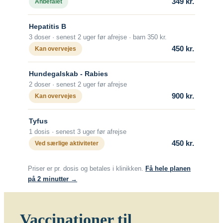
349 kr.
Anbefalet
Vaccination skal påbegyndes mindst 2
uger før afrejse.
Hepatitis B
3 doser · senest 2 uger før afrejse · barn 350 kr.
Antal doser
450 kr.
Kan overvejes
Der gives en grundvaccination bestående
af 1 vaccine dag 0 og 1 vaccine dag 7.
Hundegalskab - Rabies
Alder
2 doser · senest 2 uger før afrejse
Fra fødslen.
900 kr.
Kan overvejes
Beskyttelsens varighed
Tyfus
Efter grundvaccination med 2 doser skal
1 dosis · senest 3 uger før afrejse
der ikke gives revaccination.
450 kr.
Ved særlige aktiviteter
Revaccination anbefales kun til personer
med risiko for arbejdsrelateret udsættelse
Priser er pr. dosis og betales i klinikken.
Få hele planen
for rabies.
på 2 minutter →
Hvis man bliver bidt af et dyr, som kunne
have rabies, skal man hurtigst muligt
søge læge med henblik på yderligere
Vaccinationer til
vaccination, også selv om man er