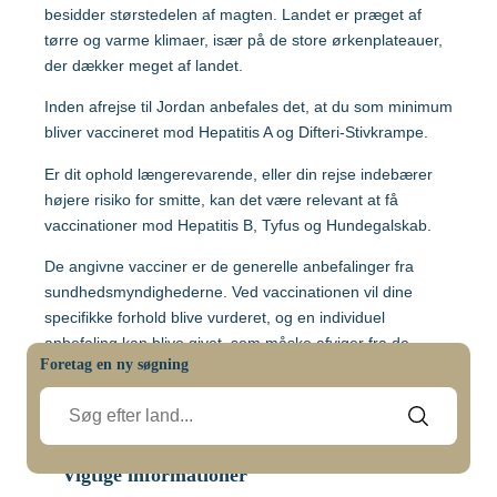
Malaysia
besidder størstedelen af magten. Landet er præget af
tørre og varme klimaer, især på de store ørkenplateauer,
der dækker meget af landet.
Mozambique
Gravide og børn
Inden afrejse til Jordan anbefales det, at du som minimum
bliver vaccineret mod Hepatitis A og Difteri-Stivkrampe.
Myanmar
Vaccination af gravide
Er dit ophold længerevarende, eller din rejse indebærer
højere risiko for smitte, kan det være relevant at få
Nepal
Vaccination af børn
vaccinationer mod Hepatitis B, Tyfus og Hundegalskab.
De angivne vacciner er de generelle anbefalinger fra
Nigeria
sundhedsmyndighederne. Ved vaccinationen vil dine
specifikke forhold blive vurderet, og en individuel
Mere viden om
anbefaling kan blive givet, som måske afviger fra de
Peru
Foretag en ny søgning
generelle anbefalinger.
Malaria:
Sri Lanka
Lommebogen – Din korte rejseguide
Der er ikke risiko for malaria i Jordan.
Vigtige informationer
Sydafrika