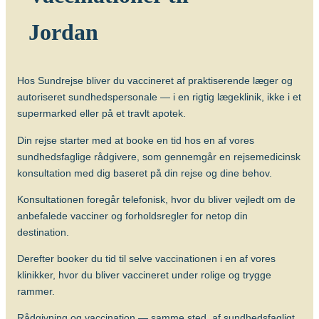
vaccineret hjemmefra.
Jordan
Om sygdommen
Hundegalskab (rabies)
Hos Sundrejse bliver du vaccineret af praktiserende læger og
Vacciner
autoriseret sundhedspersonale — i en rigtig lægeklinik, ikke i et
supermarked eller på et travlt apotek.
Rabiesvaccine (Rabipur)
Din rejse starter med at booke en tid hos en af vores
sundhedsfaglige rådgivere, som gennemgår en rejsemedicinsk
konsultation med dig baseret på din rejse og dine behov.
Konsultationen foregår telefonisk, hvor du bliver vejledt om de
anbefalede vacciner og forholdsregler for netop din
destination.
Derefter booker du tid til selve vaccinationen i en af vores
klinikker, hvor du bliver vaccineret under rolige og trygge
rammer.
Rådgivning og vaccination — samme sted, af sundhedsfagligt