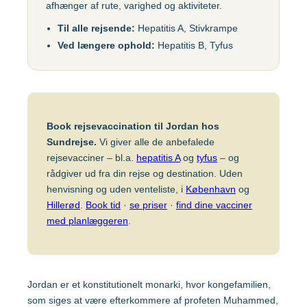
afhænger af rute, varighed og aktiviteter.
Gul feber
MFR (MMR)
Egypten
Til alle rejsende:
Hepatitis A, Stivkrampe
Helvedesild (Zoster)
Mpox-vaccine
Ved længere ophold:
Hepatitis B, Tyfus
(Imvanex)
Etiopien
Hepatitis A
Pneumokokker
Hepatitis A+B
Ghana
Polio
Hepatitis A+B, barn –
Book rejsevaccination til Jordan hos
Ambirix
Respiratorisk
Indien
Sundrejse.
Vi giver alle de anbefalede
Syncytialvirus (RSV)
Hepatitis B
rejsevacciner – bl.a.
hepatitis A
og
tyfus
– og
Skoldkopper (Chicken
rådgiver ud fra din rejse og destination. Uden
HPV
Indonesien
Pox)
henvisning og uden venteliste, i
København
og
Hundegalskab –
Hillerød
.
Book tid
·
se priser
·
find dine vacciner
Stivkrampe (Difteri-
Rabies
med planlæggeren
.
Japan
Stivkrampe)
Influenza
Tuberkulose (BCG)
Kenya
Japansk
Tyfus
Jordan er et konstitutionelt monarki, hvor kongefamilien,
hjernebetændelse
som siges at være efterkommere af profeten Muhammed,