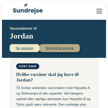
Forside
Vaccinationer til
Vacciner
Jordan
Destinationer
Viden
Find over 240 destinationer!
Priser
Se vacciner
Book tid til vaccine
Vacciner
Kontakt
Book vaccination
Kighoste (difteri-
Populære destinationer
KORT SVAR
Centraleuropæisk
stivkrampe-kighoste)
Hjernebetændelse
Hvilke vacciner skal jeg have til
(TBE)
Kolera
Jordan?
Brasilien
Til Jordan anbefales vaccination mod Hepatitis A
Chikungunyavaccine
Malaria
og Stivkrampe til alle rejsende. Ved længere
(Ixchiq)
Meningokokker
Cambodja
ophold eller særlige aktiviteter kan Hepatitis B og
Denguefeber
(ACWY)
Tyfus også være relevante. Den endelige plan