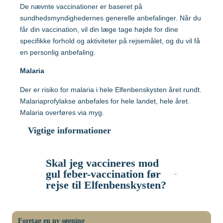
Hvilke vacciner er anbefalet?
De nævnte vaccinationer er baseret på
sundhedsmyndighedernes generelle anbefalinger. Når du
Tanzania
får din vaccination, vil din læge tage højde for dine
Søg og find anbefalinger
specifikke forhold og aktiviteter på rejsemålet, og du vil få
Søg efter destination
en personlig anbefaling.
Thailand
Malaria
Vietnam
Der er risiko for malaria i hele Elfenbenskysten året rundt.
Malariaprofylakse anbefales for hele landet, hele året.
Malaria overføres via myg.
Søg efter destination
Vigtige informationer
Søg og find anbefalinger
Skal jeg vaccineres mod
gul feber-vaccination før
Søg efter destination
rejse til Elfenbenskysten?
Der er
krav
om gul feber-vaccination for
Kræver Elfenbenskysten
Foretag en ny søgning