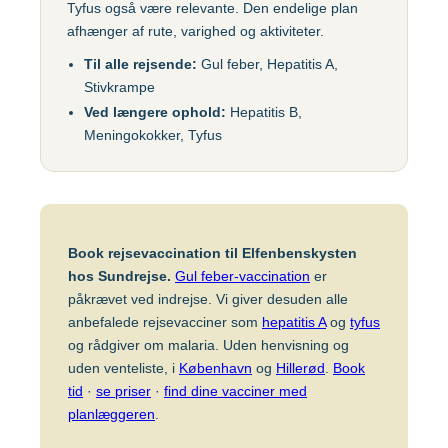
Tyfus også være relevante. Den endelige plan
Gul feber
MFR (MMR)
Egypten
afhænger af rute, varighed og aktiviteter.
Helvedesild (Zoster)
Mpox-vaccine
Til alle rejsende:
Gul feber, Hepatitis A,
(Imvanex)
Etiopien
Stivkrampe
Hepatitis A
Ved længere ophold:
Hepatitis B,
Pneumokokker
Hepatitis A+B
Meningokokker, Tyfus
Ghana
Polio
Hepatitis A+B, barn –
Ambirix
Respiratorisk
Indien
Syncytialvirus (RSV)
Hepatitis B
Skoldkopper (Chicken
Book rejsevaccination til Elfenbenskysten
HPV
Indonesien
Pox)
hos Sundrejse.
Gul feber-vaccination
er
Hundegalskab –
påkrævet ved indrejse. Vi giver desuden alle
Stivkrampe (Difteri-
Rabies
anbefalede rejsevacciner som
hepatitis A
og
tyfus
Japan
Stivkrampe)
og rådgiver om malaria. Uden henvisning og
Influenza
Tuberkulose (BCG)
uden venteliste, i
København
og
Hillerød
.
Book
Kenya
tid
·
se priser
·
find dine vacciner med
Japansk
Tyfus
planlæggeren
.
hjernebetændelse