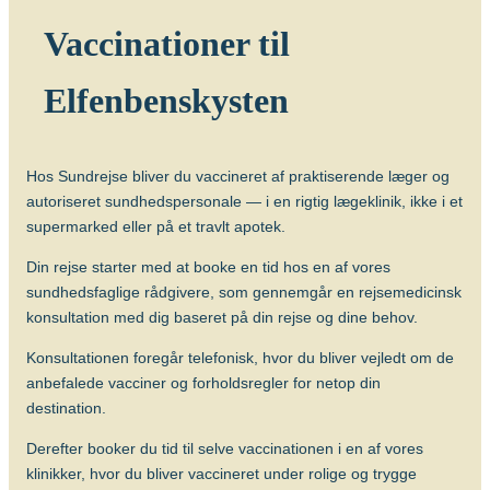
for smitte med tuberkulose. Særligt børn
og unge kan have gavn af at blive
Vaccinationer til
vaccineret mod tuberkulose (BGC-
vaccine), evt. forudgået af Mantoux-test.
Elfenbenskysten
Længerevarende tæt kontakt til
lokalbefolkningen medfører en øget risiko
for smitte med tuberkulose. Børn op til 12
Hos Sundrejse bliver du vaccineret af praktiserende læger og
år kan have gavn af at blive vaccineret
autoriseret sundhedspersonale — i en rigtig lægeklinik, ikke i et
mod tuberkulose (BCG), evt. forudgået af
supermarked eller på et travlt apotek.
Mantoux-test.
Din rejse starter med at booke en tid hos en af vores
Hvornår skal man vaccineres?
sundhedsfaglige rådgivere, som gennemgår en rejsemedicinsk
Vaccinen bør gives 6-8 uger før afrejse.
konsultation med dig baseret på din rejse og dine behov.
Antal doser
Konsultationen foregår telefonisk, hvor du bliver vejledt om de
Der gives én dosis intrakutant (i
anbefalede vacciner og forholdsregler for netop din
læderhuden). Revaccination anbefales
destination.
ikke.
Derefter booker du tid til selve vaccinationen i en af vores
Alder
klinikker, hvor du bliver vaccineret under rolige og trygge