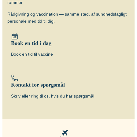
Vaccinen kan gives fra fødslen (BCG).
rammer.
Beskyttelsens varighed
Rådgivning og vaccination — samme sted, af sundhedsfagligt
Vaccinen beskytter bedst hos børn mod
personale med tid til dig.
de alvorlige former for TB (milliær TB og
TB-meningitis) og effekten hos voksne er
tvivlsom og bør primært overvejes, hvis
Book en tid i dag
der er stor risiko for at blive smittet med
de særlige resistente former for TB.
Book en tid til vaccine
Om sygdommen
Tuberkulose
Kontakt for spørgsmål
Vacciner
Skriv eller ring til os, hvis du har spørgsmål
BCG vaccine (BCG Vaccine “AJ
Vaccines”)