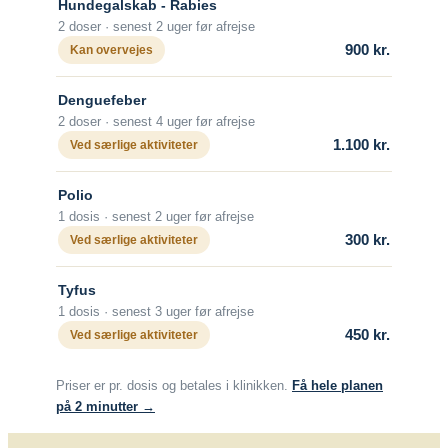
Hundegalskab - Rabies
for rabies.
2 doser · senest 2 uger før afrejse
For yderligere information om
900 kr.
Kan overvejes
poliovaccinen, se
Poliovaccine (Imovax
Hvis man bliver bidt af et dyr, som kunne
Polio).
have rabies, skal man hurtigst muligt
Denguefeber
søge læge med henblik på yderligere
2 doser · senest 4 uger før afrejse
vaccination, også selv om man er
1.100 kr.
Ved særlige aktiviteter
vaccineret hjemmefra.
Om sygdommen
Polio
1 dosis · senest 2 uger før afrejse
Hundegalskab (rabies)
300 kr.
Ved særlige aktiviteter
Vacciner
Tyfus
Rabiesvaccine (Rabipur)
1 dosis · senest 3 uger før afrejse
450 kr.
Ved særlige aktiviteter
Længerevarende kontakt med
lokalbefolkningen – tuberkulose
Priser er pr. dosis og betales i klinikken.
Få hele planen
Længerevarende tæt kontakt med
på 2 minutter →
lokalbefolkningen medfører en øget risiko