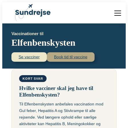
Forside
Vaccinationer til
Vacciner
Elfenbenskysten
Destinationer
Viden
Find over 240 destinationer!
Priser
Se vacciner
Book tid til vaccine
Vacciner
Kontakt
Book vaccination
Kighoste (difteri-
Populære destinationer
KORT SVAR
Centraleuropæisk
stivkrampe-kighoste)
Hjernebetændelse
Hvilke vacciner skal jeg have til
(TBE)
Kolera
Elfenbenskysten?
Brasilien
Til Elfenbenskysten anbefales vaccination mod
Chikungunyavaccine
Malaria
Gul feber, Hepatitis A og Stivkrampe til alle
(Ixchiq)
Meningokokker
Cambodja
rejsende. Ved længere ophold eller særlige
Denguefeber
(ACWY)
aktiviteter kan Hepatitis B, Meningokokker og