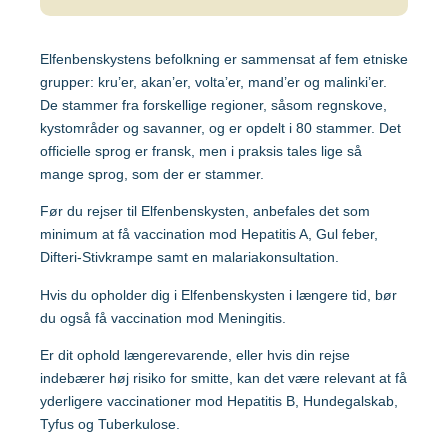
Malaysia
Elfenbenskystens befolkning er sammensat af fem etniske
Mozambique
Gravide og børn
grupper: kru’er, akan’er, volta’er, mand’er og malinki’er.
De stammer fra forskellige regioner, såsom regnskove,
Myanmar
kystområder og savanner, og er opdelt i 80 stammer. Det
Vaccination af gravide
officielle sprog er fransk, men i praksis tales lige så
mange sprog, som der er stammer.
Nepal
Vaccination af børn
Før du rejser til Elfenbenskysten, anbefales det som
minimum at få vaccination mod Hepatitis A, Gul feber,
Nigeria
Difteri-Stivkrampe samt en malariakonsultation.
Hvis du opholder dig i Elfenbenskysten i længere tid, bør
Mere viden om
Peru
du også få vaccination mod Meningitis.
Er dit ophold længerevarende, eller hvis din rejse
Sri Lanka
Lommebogen – Din korte rejseguide
indebærer høj risiko for smitte, kan det være relevant at få
yderligere vaccinationer mod Hepatitis B, Hundegalskab,
Tyfus og Tuberkulose.
Sydafrika