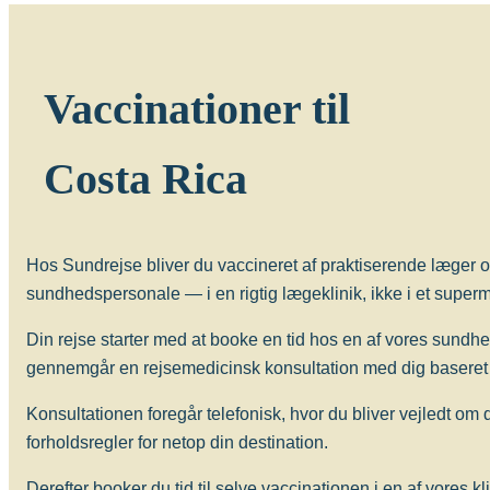
Vacciner
Rabiesvaccine (Rabipur)
Vaccinationer til
Costa Rica
Hos Sundrejse bliver du vaccineret af praktiserende læger o
sundhedspersonale — i en rigtig lægeklinik, ikke i et superma
Din rejse starter med at booke en tid hos en af vores sundh
gennemgår en rejsemedicinsk konsultation med dig baseret 
Konsultationen foregår telefonisk, hvor du bliver vejledt om
forholdsregler for netop din destination.
Derefter booker du tid til selve vaccinationen i en af vores kl