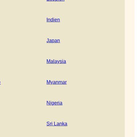
Indien
Japan
Malaysia
e
Myanmar
Nigeria
Sri Lanka