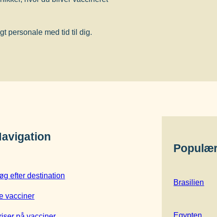
 personale med tid til dig.
avigation
Populær
øg efter destination
Brasilien
e vacciner
Egypten
riser på vacciner