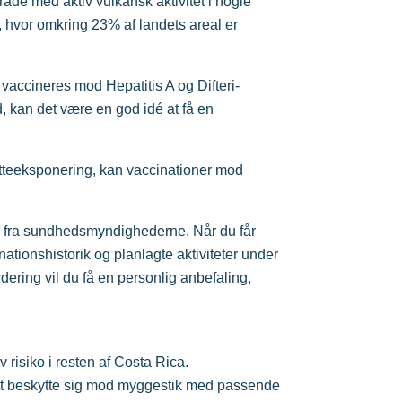
åde med aktiv vulkansk aktivitet i nogle
, hvor omkring 23% af landets areal er
 vaccineres mod Hepatitis A og Difteri-
d, kan det være en god idé at få en
mitteeksponering, kan vaccinationer mod
r fra sundhedsmyndighederne. Når du får
nationshistorik og planlagte aktiviteter under
dering vil du få en personlig anbefaling,
 risiko i resten af Costa Rica.
 at beskytte sig mod myggestik med passende