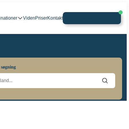
inationer
Viden
Priser
Kontakt
Book vaccination
 søgning