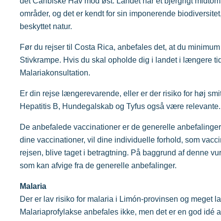
det Caribiske Hav mod øst. Landet har et bjergrigt midtomr
områder, og det er kendt for sin imponerende biodiversitet
beskyttet natur.
Før du rejser til Costa Rica, anbefales det, at du minimum
Stivkrampe. Hvis du skal opholde dig i landet i længere ti
Malariakonsultation.
Er din rejse længerevarende, eller er der risiko for høj s
Hepatitis B, Hundegalskab og Tyfus også være relevante.
De anbefalede vaccinationer er de generelle anbefalinge
dine vaccinationer, vil dine individuelle forhold, som vacci
rejsen, blive taget i betragtning. På baggrund af denne vur
som kan afvige fra de generelle anbefalinger.
Malaria
Der er lav risiko for malaria i Limón-provinsen og meget lav
Malariaprofylakse anbefales ikke, men det er en god idé