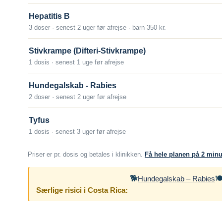
Lambayeque, Machu Picchu, Ruta de los Incas, T
Vaccination skal påbegyndes mindst 2 uger før afr
Hepatitis B
For Trinidad and Tobago gælder det for hele lande
3 doser · senest 2 uger før afrejse · barn 350 kr.
Antal doser
(hovedstad), og for rejsende i transit eller som ku
Der gives en grundvaccination bestående af 1 vac
Stivkrampe (Difteri-Stivkrampe)
1 dosis · senest 1 uge før afrejse
Alder
Fra fødslen.
Hundegalskab - Rabies
2 doser · senest 2 uger før afrejse
Beskyttelsens varighed
Efter grundvaccination med 2 doser skal der ikke 
Tyfus
anbefales kun til personer med risiko for arbejdsrel
1 dosis · senest 3 uger før afrejse
Hvis man bliver bidt af et dyr, som kunne have rab
Priser er pr. dosis og betales i klinikken.
Få hele planen på 2 minu
læge med henblik på yderligere vaccination, også
hjemmefra.
🐕

Hundegalskab – Rabies
Om sygdommen
Særlige risici i Costa Rica:
Hundegalskab (rabies)