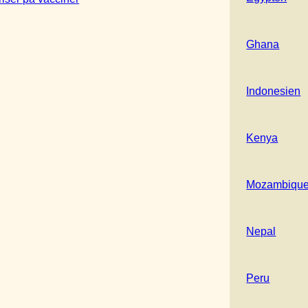
Ghana
Indonesien
Kenya
Mozambiqu
Nepal
Peru