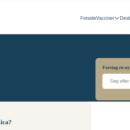
Forside
Vacciner
Dest
Foretag en ny
Rica?