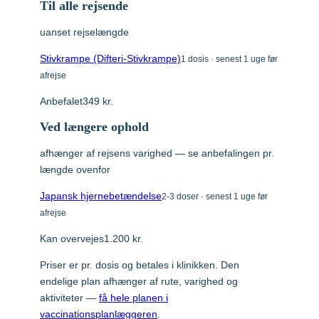
Til alle rejsende
Myanmar
Polio
over 2 måneder og voksne, som primært
uanset rejselængde
opholder sig i risikoperioden, i
Respiratorisk Syncytialvirus (RSV)
transmissionszonen, i mindst fire uger.
Nepal
Stivkrampe (Difteri-Stivkrampe)
1 dosis · senest 1 uge før
Skoldkopper (Chicken Pox)
Der er størst risiko ved ophold i fugtige
afrejse
Stivkrampe (Difteri-Stivkrampe)
landområder med grisehold og
Nigeria
Anbefalet
349 kr.
vadefugle. Ved ophold i byområder er der
Tuberkulose (BCG)
normalt ringe risiko.
Ved længere ophold
Peru
Tyfus
Ved intens smitteudsættelse eller ved
afhænger af rejsens varighed — se anbefalingen pr.
viden om aktuelle udbrud vil også kortere
længde ovenfor
Sri Lanka
rejser end fire uger kunne indicere
Japansk hjernebetændelse
2-3 doser · senest 1 uge før
vaccination.
afrejse
Sydafrika
Eksempler på intens smitteudsættelse er
Kan overvejes
1.200 kr.
længerevarende udendørs ophold i
landområder, specielt i aften og
Priser er pr. dosis og betales i klinikken. Den
Tanzania
nattetimer, samt udendørs aktiviteter som
endelige plan afhænger af rute, varighed og
camping, hiking og trekking.
aktiviteter —
få hele planen i
Thailand
vaccinationsplanlæggeren
.
Primær forebyggelse af myggestik