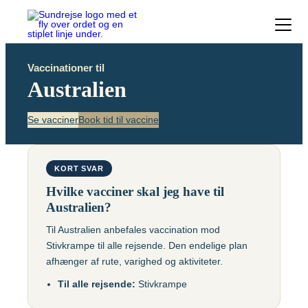
Forside
Vaccinationer til
Vacciner
Australien
Destinationer
Viden
Se vacciner
Book tid til vaccine
Find over 240 destinationer!
Priser
Kontakt
Book vaccination
KORT SVAR
Hvilke vacciner skal jeg have til
Australien?
Til Australien anbefales vaccination mod
Stivkrampe til alle rejsende. Den endelige plan
afhænger af rute, varighed og aktiviteter.
Til alle rejsende:
Stivkrampe