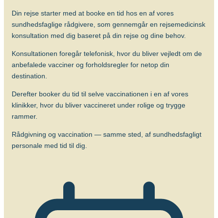
hjernebetændelse gives boosterdosis 12-
Din rejse starter med at booke en tid hos en af vores
24 måneder efter primærserien.
sundhedsfaglige rådgivere, som gennemgår en rejsemedicinsk
®
Ixiaro
er nu godkendt til 10 års
konsultation med dig baseret på din rejse og dine behov.
beskyttelse efter første booster, normalt
Konsultationen foregår telefonisk, hvor du bliver vejledt om de
givet 12-24 måneder efter den primære
anbefalede vacciner og forholdsregler for netop din
vaccinationsserie.
destination.
Om sygdommen
Derefter booker du tid til selve vaccinationen i en af vores
Japansk hjernebetændelse
klinikker, hvor du bliver vaccineret under rolige og trygge
rammer.
Vacciner
Rådgivning og vaccination — samme sted, af sundhedsfagligt
J
apansk hjernebetændelse-vaccine
personale med tid til dig.
Mere viden om
Lommebogen – Din korte rejseguide