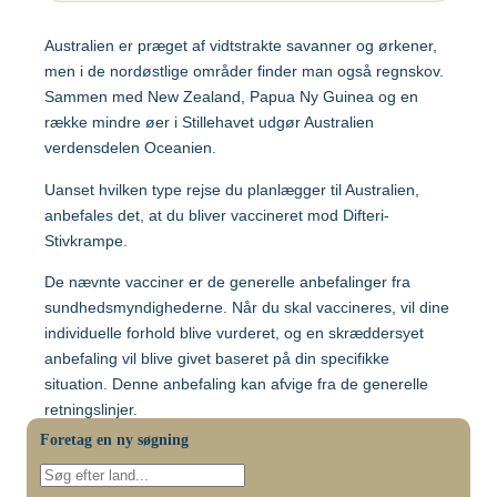
Australien er præget af vidtstrakte savanner og ørkener,
men i de nordøstlige områder finder man også regnskov.
Sammen med New Zealand, Papua Ny Guinea og en
Vacciner
række mindre øer i Stillehavet udgør Australien
verdensdelen Oceanien.
Populære destinationer
Centraleuropæisk Hjernebetændelse (TBE)
Uanset hvilken type rejse du planlægger til Australien,
anbefales det, at du bliver vaccineret mod Difteri-
Chikungunyavaccine (Ixchiq)
Stivkrampe.
Brasilien
Denguefeber
De nævnte vacciner er de generelle anbefalinger fra
Gul feber
sundhedsmyndighederne. Når du skal vaccineres, vil dine
Cambodja
individuelle forhold blive vurderet, og en skræddersyet
Helvedesild (Zoster)
anbefaling vil blive givet baseret på din specifikke
situation. Denne anbefaling kan afvige fra de generelle
Egypten
Hepatitis A
retningslinjer.
Hepatitis A+B
Foretag en ny søgning
Vigtige informationer
Etiopien
Hepatitis A+B, barn – Ambirix