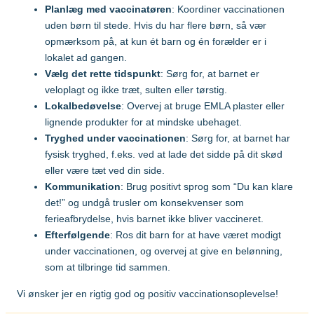
Hvilke vacciner er anbefalet?
Planlæg med vaccinatøren
: Koordiner vaccinationen
uden børn til stede. Hvis du har flere børn, så vær
Tanzania
opmærksom på, at kun ét barn og én forælder er i
Søg og find anbefalinger
lokalet ad gangen.
Søg efter destination
Vælg det rette tidspunkt
: Sørg for, at barnet er
Thailand
veloplagt og ikke træt, sulten eller tørstig.
Lokalbedøvelse
: Overvej at bruge EMLA plaster eller
Vietnam
lignende produkter for at mindske ubehaget.
Tryghed under vaccinationen
: Sørg for, at barnet har
fysisk tryghed, f.eks. ved at lade det sidde på dit skød
eller være tæt ved din side.
Søg efter destination
Kommunikation
: Brug positivt sprog som “Du kan klare
det!” og undgå trusler om konsekvenser som
ferieafbrydelse, hvis barnet ikke bliver vaccineret.
Søg og find anbefalinger
Efterfølgende
: Ros dit barn for at have været modigt
under vaccinationen, og overvej at give en belønning,
Søg efter destination
som at tilbringe tid sammen.
Vi ønsker jer en rigtig god og positiv vaccinationsoplevelse!