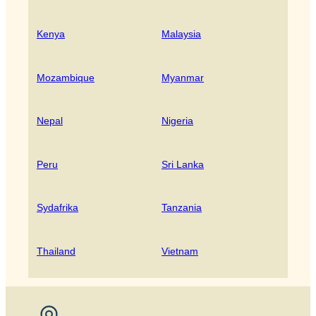
Kenya
Malaysia
Mozambique
Myanmar
Nepal
Nigeria
Peru
Sri Lanka
Sydafrika
Tanzania
Thailand
Vietnam