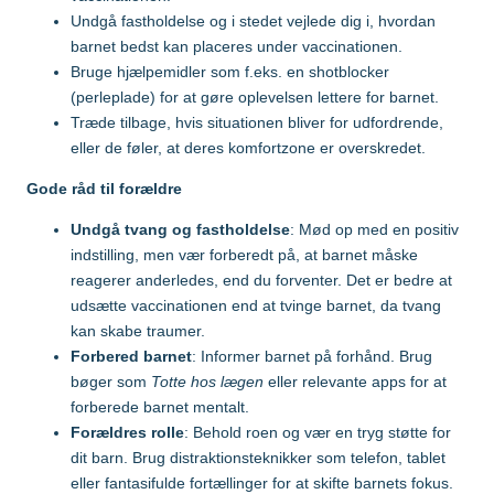
Malaysia
Undgå fastholdelse og i stedet vejlede dig i, hvordan
barnet bedst kan placeres under vaccinationen.
Mozambique
Bruge hjælpemidler som f.eks. en shotblocker
Gravide og børn
(perleplade) for at gøre oplevelsen lettere for barnet.
Træde tilbage, hvis situationen bliver for udfordrende,
Myanmar
eller de føler, at deres komfortzone er overskredet.
Vaccination af gravide
Gode råd til forældre
Nepal
Vaccination af børn
Undgå tvang og fastholdelse
: Mød op med en positiv
indstilling, men vær forberedt på, at barnet måske
Nigeria
reagerer anderledes, end du forventer. Det er bedre at
udsætte vaccinationen end at tvinge barnet, da tvang
kan skabe traumer.
Mere viden om
Peru
Forbered barnet
: Informer barnet på forhånd. Brug
bøger som
Totte hos lægen
eller relevante apps for at
forberede barnet mentalt.
Sri Lanka
Lommebogen – Din korte rejseguide
Forældres rolle
: Behold roen og vær en tryg støtte for
dit barn. Brug distraktionsteknikker som telefon, tablet
Sydafrika
eller fantasifulde fortællinger for at skifte barnets fokus.