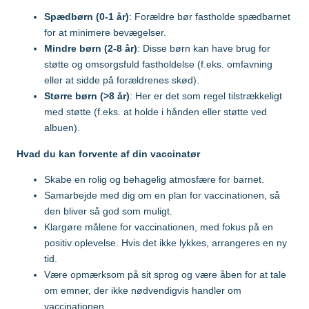
Gul feber
MFR (MMR)
Egypten
Spædbørn (0-1 år)
: Forældre bør fastholde spædbarnet
for at minimere bevægelser.
Helvedesild (Zoster)
Mpox-vaccine
Mindre børn (2-8 år)
: Disse børn kan have brug for
(Imvanex)
Etiopien
Hepatitis A
støtte og omsorgsfuld fastholdelse (f.eks. omfavning
Pneumokokker
eller at sidde på forældrenes skød).
Hepatitis A+B
Større børn (>8 år)
: Her er det som regel tilstrækkeligt
Ghana
Polio
med støtte (f.eks. at holde i hånden eller støtte ved
Hepatitis A+B, barn –
albuen).
Ambirix
Respiratorisk
Indien
Syncytialvirus (RSV)
Hvad du kan forvente af din vaccinatør
Hepatitis B
Skoldkopper (Chicken
Skabe en rolig og behagelig atmosfære for barnet.
HPV
Indonesien
Pox)
Samarbejde med dig om en plan for vaccinationen, så
Hundegalskab –
den bliver så god som muligt.
Stivkrampe (Difteri-
Rabies
Japan
Klargøre målene for vaccinationen, med fokus på en
Stivkrampe)
positiv oplevelse. Hvis det ikke lykkes, arrangeres en ny
Influenza
Tuberkulose (BCG)
tid.
Kenya
Japansk
Være opmærksom på sit sprog og være åben for at tale
Tyfus
hjernebetændelse
om emner, der ikke nødvendigvis handler om
vaccinationen.