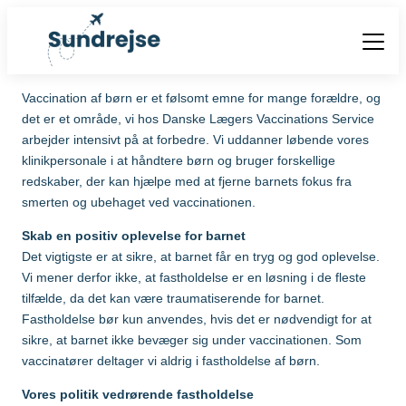
Forside
Vaccination af børn er et følsomt emne for mange forældre, og
Vacciner
det er et område, vi hos Danske Lægers Vaccinations Service
Destinationer
arbejder intensivt på at forbedre. Vi uddanner løbende vores
Viden
klinikpersonale i at håndtere børn og bruger forskellige
Find over 240 destinationer!
Priser
redskaber, der kan hjælpe med at fjerne barnets fokus fra
Vacciner
smerten og ubehaget ved vaccinationen.
Kontakt
Book vaccination
Skab en positiv oplevelse for barnet
Kighoste (difteri-
Populære destinationer
Centraleuropæisk
Det vigtigste er at sikre, at barnet får en tryg og god oplevelse.
stivkrampe-kighoste)
Hjernebetændelse
Vi mener derfor ikke, at fastholdelse er en løsning i de fleste
(TBE)
Kolera
tilfælde, da det kan være traumatiserende for barnet.
Brasilien
Fastholdelse bør kun anvendes, hvis det er nødvendigt for at
Chikungunyavaccine
Malaria
sikre, at barnet ikke bevæger sig under vaccinationen. Som
(Ixchiq)
vaccinatører deltager vi aldrig i fastholdelse af børn.
Meningokokker
Cambodja
Denguefeber
(ACWY)
Vores politik vedrørende fastholdelse