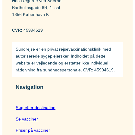
Hos Lægerne ved Søerne
Bartholinsgade 6R, 1. sal
Mpox-vaccine (Imvanex)
Mozambique
1356 København K
Pneumokokker
CVR:
45994619
Myanmar
Polio
Respiratorisk Syncytialvirus (RSV)
Sundrejse er en privat rejsevaccinationsklinik med
Nepal
Skoldkopper (Chicken Pox)
autoriserede sygeplejersker. Indholdet på dette
website er vejledende og erstatter ikke individuel
Stivkrampe (Difteri-Stivkrampe)
Nigeria
rådgivning fra sundhedspersonale. CVR: 45994619.
Tuberkulose (BCG)
Navigation
Peru
Tyfus
Sri Lanka
Søg efter destination
Se vacciner
Sydafrika
Gravide og børn
Priser på vacciner