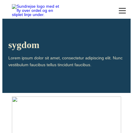
Forside
Vacciner
Destinationer
sygdom
Viden
Find over 240 destinationer!
Priser
Vacciner
Lorem ipsum dolor sit amet, consectetur adipiscing elit. Nunc
Kontakt
vestibulum faucibus tellus tincidunt faucibus.
Book vaccination
Populære destinationer
Centraleuropæisk Hjernebetændelse (TBE)
Chikungunyavaccine (Ixchiq)
Brasilien
Denguefeber
Gul feber
Cambodja
Helvedesild (Zoster)