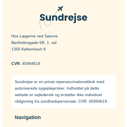
Beskyttelsens varighed
Vaccinen beskytter bedst hos børn mod
de alvorlige former for TB (milliær TB og
TB-meningitis) og effekten hos voksne er
tvivlsom og bør primært overvejes, hvis
Hos Lægerne ved Søerne
der er stor risiko for at blive smittet med
Bartholinsgade 6R, 1. sal
de særlige resistente former for TB.
1356 København K
Om sygdommen
Tuberkulose
CVR:
45994619
Vacciner
Sundrejse er en privat rejsevaccinationsklinik med
BCG vaccine (BCG Vaccine “AJ
autoriserede sygeplejersker. Indholdet på dette
Vaccines”)
website er vejledende og erstatter ikke individuel
rådgivning fra sundhedspersonale. CVR: 45994619.
Navigation