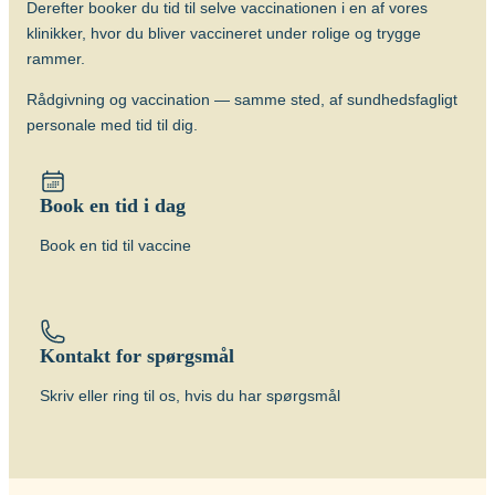
og unge kan have gavn af at blive
Derefter booker du tid til selve vaccinationen i en af vores
vaccineret mod tuberkulose (BGC-
klinikker, hvor du bliver vaccineret under rolige og trygge
vaccine), evt. forudgået af Mantoux-test.
rammer.
Længerevarende tæt kontakt til
Rådgivning og vaccination — samme sted, af sundhedsfagligt
lokalbefolkningen medfører en øget risiko
personale med tid til dig.
for smitte med tuberkulose. Børn op til 12
år kan have gavn af at blive vaccineret
mod tuberkulose (BCG), evt. forudgået af
Book en tid i dag
Mantoux-test.
Book en tid til vaccine
Hvornår skal man vaccineres?
Vaccinen bør gives 6-8 uger før afrejse.
Antal doser
Der gives én dosis intrakutant (i
Kontakt for spørgsmål
læderhuden). Revaccination anbefales
Skriv eller ring til os, hvis du har spørgsmål
ikke.
Alder
Vaccinen kan gives fra fødslen (BCG).