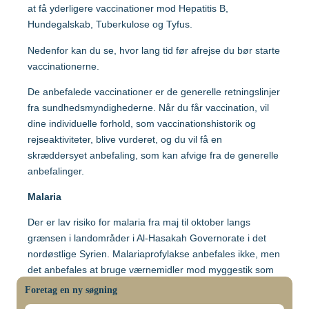
Malaysia
at få yderligere vaccinationer mod Hepatitis B,
Hundegalskab, Tuberkulose og Tyfus.
Mozambique
Nedenfor kan du se, hvor lang tid før afrejse du bør starte
Gravide og børn
vaccinationerne.
Myanmar
De anbefalede vaccinationer er de generelle retningslinjer
Vaccination af gravide
fra sundhedsmyndighederne. Når du får vaccination, vil
dine individuelle forhold, som vaccinationshistorik og
Nepal
Vaccination af børn
rejseaktiviteter, blive vurderet, og du vil få en
skræddersyet anbefaling, som kan afvige fra de generelle
anbefalinger.
Nigeria
Malaria
Mere viden om
Peru
Der er lav risiko for malaria fra maj til oktober langs
grænsen i landområder i Al-Hasakah Governorate i det
nordøstlige Syrien. Malariaprofylakse anbefales ikke, men
Sri Lanka
Lommebogen – Din korte rejseguide
det anbefales at bruge værnemidler mod myggestik som
forebyggelse.
Foretag en ny søgning
Sydafrika