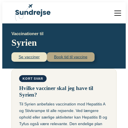
Forside
Vaccinationer til
Vacciner
Syrien
Destinationer
Viden
Find over 240 destinationer!
Priser
Se vacciner
Book tid til vaccine
Vacciner
Kontakt
Book vaccination
Kighoste (difteri-
Populære destinationer
KORT SVAR
Centraleuropæisk
stivkrampe-kighoste)
Hjernebetændelse
Hvilke vacciner skal jeg have til
(TBE)
Kolera
Syrien?
Brasilien
Til Syrien anbefales vaccination mod Hepatitis A
Chikungunyavaccine
Malaria
og Stivkrampe til alle rejsende. Ved længere
(Ixchiq)
Meningokokker
Cambodja
ophold eller særlige aktiviteter kan Hepatitis B og
Denguefeber
(ACWY)
Tyfus også være relevante. Den endelige plan