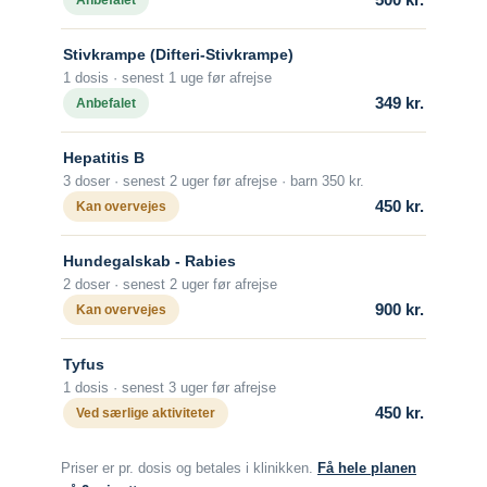
Alder
men i alle tilfælde skal man søge akut
Vaccine til injektion kan gives til alle over
lægehjælp, hvis man bides af et lokalt
Stivkrampe (Difteri-Stivkrampe)
2 år.
pattedyr, uanset dyrets adfærd.
1 dosis · senest 1 uge før afrejse
Vaccine som kapsler kan gives til alle fra
349 kr.
Anbefalet
Hvornår skal man vaccineres?
ca. 5 års-alderen.
Vaccination skal påbegyndes mindst 2
Hepatitis B
Beskyttelsens varighed
uger før afrejse.
3 doser · senest 2 uger før afrejse · barn 350 kr.
Begge vacciner beskytter i 3 år.
Antal doser
450 kr.
Kan overvejes
Om sygdommen
Der gives en grundvaccination bestående
af 1 vaccine dag 0 og 1 vaccine dag 7.
Hundegalskab - Rabies
Tyfus
2 doser · senest 2 uger før afrejse
Alder
Vacciner
900 kr.
Kan overvejes
Fra fødslen.
Tyfusvaccine injektion (Typhim Vi)
Beskyttelsens varighed
Tyfus
Efter grundvaccination med 2 doser skal
1 dosis · senest 3 uger før afrejse
der ikke gives revaccination.
450 kr.
Ved særlige aktiviteter
Revaccination anbefales kun til personer
med risiko for arbejdsrelateret udsættelse
Priser er pr. dosis og betales i klinikken.
Få hele planen
for rabies.