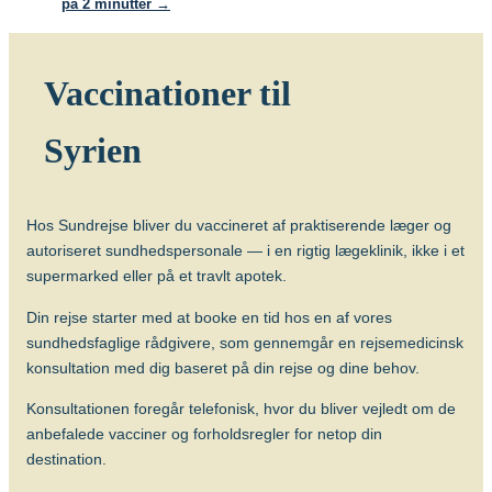
på 2 minutter →
Hvis man bliver bidt af et dyr, som kunne
have rabies, skal man hurtigst muligt
Vaccinationer til
søge læge med henblik på yderligere
vaccination, også selv om man er
Syrien
vaccineret hjemmefra.
Om sygdommen
Hundegalskab (rabies)
Hos Sundrejse bliver du vaccineret af praktiserende læger og
autoriseret sundhedspersonale — i en rigtig lægeklinik, ikke i et
Vacciner
supermarked eller på et travlt apotek.
Rabiesvaccine (Rabipur)
Din rejse starter med at booke en tid hos en af vores
sundhedsfaglige rådgivere, som gennemgår en rejsemedicinsk
Længerevarende kontakt med
konsultation med dig baseret på din rejse og dine behov.
lokalbefolkningen – tuberkulose
Konsultationen foregår telefonisk, hvor du bliver vejledt om de
Længerevarende tæt kontakt med
anbefalede vacciner og forholdsregler for netop din
lokalbefolkningen medfører en øget risiko
destination.
for smitte med tuberkulose. Særligt børn