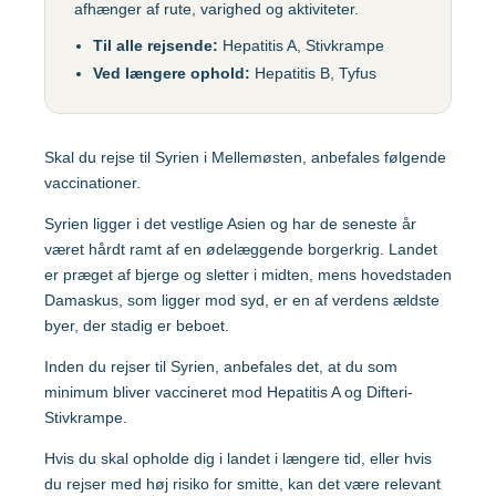
afhænger af rute, varighed og aktiviteter.
Gul feber
MFR (MMR)
Egypten
Til alle rejsende:
Hepatitis A, Stivkrampe
Helvedesild (Zoster)
Mpox-vaccine
Ved længere ophold:
Hepatitis B, Tyfus
(Imvanex)
Etiopien
Hepatitis A
Pneumokokker
Hepatitis A+B
Skal du rejse til Syrien i Mellemøsten, anbefales følgende
Ghana
Polio
Hepatitis A+B, barn –
vaccinationer.
Ambirix
Respiratorisk
Syrien ligger i det vestlige Asien og har de seneste år
Indien
Syncytialvirus (RSV)
Hepatitis B
været hårdt ramt af en ødelæggende borgerkrig. Landet
Skoldkopper (Chicken
er præget af bjerge og sletter i midten, mens hovedstaden
HPV
Indonesien
Pox)
Damaskus, som ligger mod syd, er en af verdens ældste
byer, der stadig er beboet.
Hundegalskab –
Stivkrampe (Difteri-
Rabies
Japan
Stivkrampe)
Inden du rejser til Syrien, anbefales det, at du som
minimum bliver vaccineret mod Hepatitis A og Difteri-
Influenza
Tuberkulose (BCG)
Stivkrampe.
Kenya
Japansk
Tyfus
Hvis du skal opholde dig i landet i længere tid, eller hvis
hjernebetændelse
du rejser med høj risiko for smitte, kan det være relevant