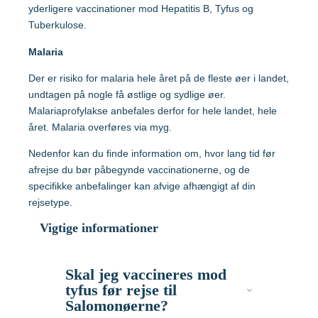
Malaysia
yderligere vaccinationer mod Hepatitis B, Tyfus og
Tuberkulose.
Mozambique
Malaria
Gravide og børn
Der er risiko for malaria hele året på de fleste øer i landet,
Myanmar
undtagen på nogle få østlige og sydlige øer.
Vaccination af gravide
Malariaprofylakse anbefales derfor for hele landet, hele
året. Malaria overføres via myg.
Nepal
Vaccination af børn
Nedenfor kan du finde information om, hvor lang tid før
afrejse du bør påbegynde vaccinationerne, og de
Nigeria
specifikke anbefalinger kan afvige afhængigt af din
rejsetype.
Mere viden om
Peru
Vigtige informationer
Sri Lanka
Lommebogen – Din korte rejseguide
Skal jeg vaccineres mod
tyfus før rejse til
Salomonøerne?
Sydafrika