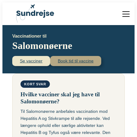
Forside
Vaccinationer til
Vacciner
Salomonøerne
Destinationer
Viden
Find over 240 destinationer!
Priser
Se vacciner
Book tid til vaccine
Vacciner
Kontakt
Book vaccination
Kighoste (difteri-
Populære destinationer
KORT SVAR
Centraleuropæisk
stivkrampe-kighoste)
Hjernebetændelse
Hvilke vacciner skal jeg have til
(TBE)
Kolera
Salomonøerne?
Brasilien
Til Salomonøerne anbefales vaccination mod
Chikungunyavaccine
Malaria
Hepatitis A og Stivkrampe til alle rejsende. Ved
(Ixchiq)
Meningokokker
Cambodja
længere ophold eller særlige aktiviteter kan
Denguefeber
(ACWY)
Hepatitis B og Tyfus også være relevante. Den