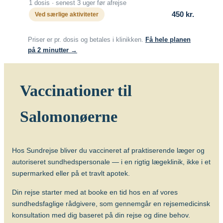
1 dosis · senest 3 uger før afrejse
Om sygdommen
Beskyttelsens varighed
450 kr.
Ved særlige aktiviteter
Vaccinen beskytter bedst hos børn mod
Malaria
de alvorlige former for TB (milliær TB og
Priser er pr. dosis og betales i klinikken.
Få hele planen
TB-meningitis) og effekten hos voksne er
på 2 minutter →
tvivlsom og bør primært overvejes, hvis
der er stor risiko for at blive smittet med
de særlige resistente former for TB.
Vaccinationer til
Om sygdommen
Tuberkulose
Salomonøerne
Vacciner
BCG vaccine (BCG Vaccine “AJ
Hos Sundrejse bliver du vaccineret af praktiserende læger og
Vaccines”)
autoriseret sundhedspersonale — i en rigtig lægeklinik, ikke i et
supermarked eller på et travlt apotek.
Din rejse starter med at booke en tid hos en af vores
sundhedsfaglige rådgivere, som gennemgår en rejsemedicinsk
konsultation med dig baseret på din rejse og dine behov.