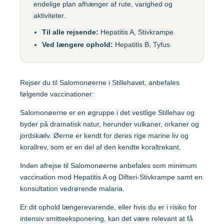
endelige plan afhænger af rute, varighed og
Gul feber
MFR (MMR)
Egypten
aktiviteter.
Helvedesild (Zoster)
Mpox-vaccine
Til alle rejsende:
Hepatitis A, Stivkrampe
(Imvanex)
Etiopien
Ved længere ophold:
Hepatitis B, Tyfus
Hepatitis A
Pneumokokker
Hepatitis A+B
Ghana
Polio
Hepatitis A+B, barn –
Rejser du til Salomonøerne i Stillehavet, anbefales
Ambirix
Respiratorisk
følgende vaccinationer:
Indien
Syncytialvirus (RSV)
Hepatitis B
Salomonøerne er en øgruppe i det vestlige Stillehav og
Skoldkopper (Chicken
byder på dramatisk natur, herunder vulkaner, orkaner og
HPV
Indonesien
Pox)
jordskælv. Øerne er kendt for deres rige marine liv og
korallrev, som er en del af den kendte koraltrekant.
Hundegalskab –
Stivkrampe (Difteri-
Rabies
Japan
Stivkrampe)
Inden afrejse til Salomonøerne anbefales som minimum
vaccination mod Hepatitis A og Difteri-Stivkrampe samt en
Influenza
Tuberkulose (BCG)
konsultation vedrørende malaria.
Kenya
Japansk
Tyfus
Er dit ophold længerevarende, eller hvis du er i risiko for
hjernebetændelse
intensiv smitteeksponering, kan det være relevant at få