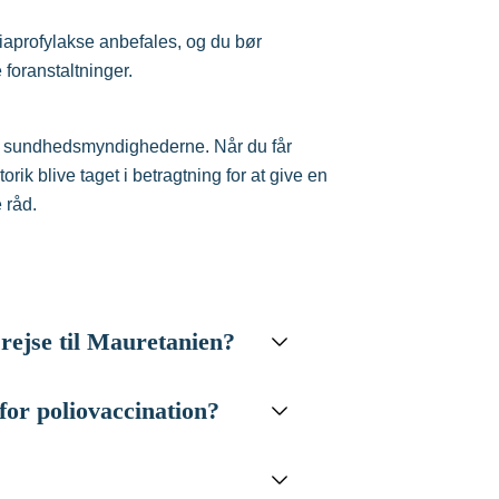
riaprofylakse anbefales, og du bør
foranstaltninger.
ra sundhedsmyndighederne. Når du får
orik blive taget i betragtning for at give en
 råd.
 rejse til Mauretanien?
or poliovaccination?
rejsende over 9 måneder, der
sion
, og for rejsende der har været i
feber-transmission.
IHR) er der
anbefaling
om