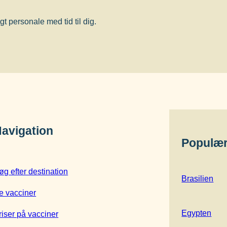
e former for TB (milliær TB og TB-
bør primært overvejes, hvis der er
 personale med tid til dig.
tente former for TB.
avigation
Populær
øg efter destination
Brasilien
e vacciner
Egypten
riser på vacciner