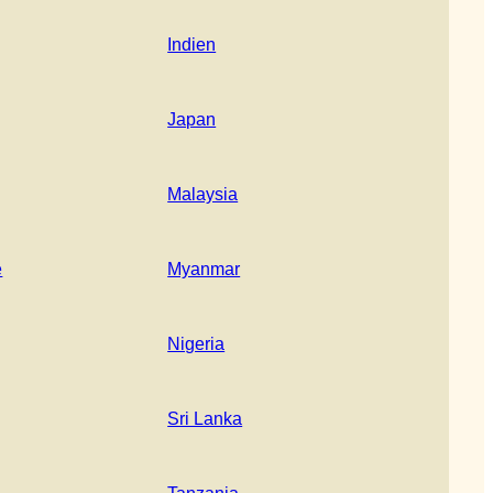
Indien
Japan
Malaysia
e
Myanmar
Nigeria
Sri Lanka