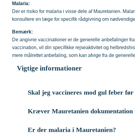
Malaria:
Der er risiko for malaria i visse dele af Mauretanien. Mala
konsultere en læge for specifik rådgivning om nødvendige 
Bemærk:
De angivne vaccinationer er de generelle anbefalinger f
vaccination, vil din specifikke rejseaktivitet og helbredshist
mere målrettet anbefaling, som kan afvige fra de generelle
Vigtige informationer
Skal jeg vaccineres mod gul feber før
Kræver Mauretanien dokumentation f
Der er krav om vaccination mod gul feber for alle 
kommer fra
lande med risiko for gul feber-transmis
transit (> 12 timer) i en lufthavn i et land med gul 
Er der malaria i Mauretanien?
I medfør af det internationale sundhedsregulativ (