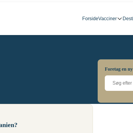
Forside
Vacciner
Dest
Foretag en ny
tanien?