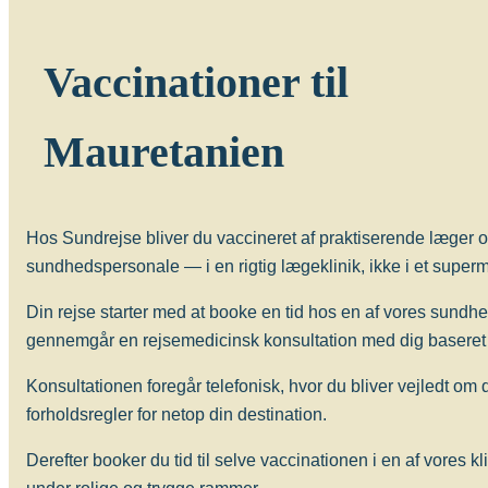
Gul feber-vaccine
Længerevarende tæt kontakt med lokalbefolkningen
Vaccinationer til
med tuberkulose. Særligt børn og unge kan have g
tuberkulose (BGC-vaccine), evt. forudgået af Manto
Mauretanien
Længerevarende tæt kontakt til lokalbefolkningen m
med tuberkulose. Børn op til 12 år kan have gavn a
tuberkulose (BCG), evt. forudgået af Mantoux-test.
Hos Sundrejse bliver du vaccineret af praktiserende læger o
Hvornår skal man vaccineres?
sundhedspersonale — i en rigtig lægeklinik, ikke i et superma
Vaccinen bør gives 6-8 uger før afrejse.
Din rejse starter med at booke en tid hos en af vores sundh
Antal doser
gennemgår en rejsemedicinsk konsultation med dig baseret 
Der gives én dosis intrakutant (i læderhuden). Rev
Konsultationen foregår telefonisk, hvor du bliver vejledt om
Alder
forholdsregler for netop din destination.
Vaccinen kan gives fra fødslen (BCG).
Derefter booker du tid til selve vaccinationen i en af vores kl
Beskyttelsens varighed