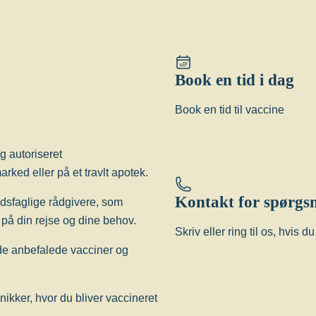
 medfører en øget risiko for smitte
avn af at blive vaccineret mod
ux-test.
Book en tid i dag
edfører en øget risiko for smitte
f at blive vaccineret mod
Book en tid til vaccine
g autoriseret
rked eller på et travlt apotek.
Kontakt for spørgs
edsfaglige rådgivere, som
på din rejse og dine behov.
accination anbefales ikke.
Skriv eller ring til os, hvis 
 de anbefalede vacciner og
inikker, hvor du bliver vaccineret