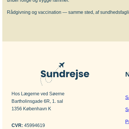
under rolige og trygge rammer.
Vaccinen beskytter bedst hos børn mod de alvorlig
meningitis) og effekten hos voksne er tvivlsom og 
Rådgivning og vaccination — samme sted, af sundhedsfagligt
stor risiko for at blive smittet med de særlige resis
Om sygdommen
Tuberkulose
Vacciner
BCG vaccine (BCG Vaccine “AJ Vaccines”)
N
Hos Lægerne ved Søerne
S
Bartholinsgade 6R, 1. sal
1356 København K
S
P
CVR:
45994619