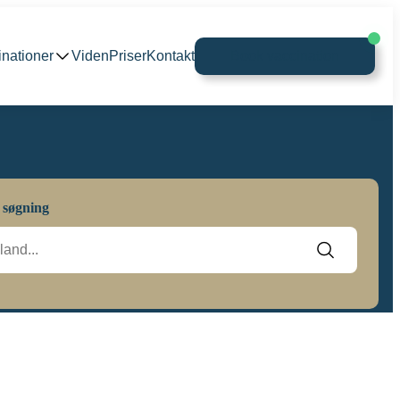
inationer
Viden
Priser
Kontakt
Book vaccination
 søgning