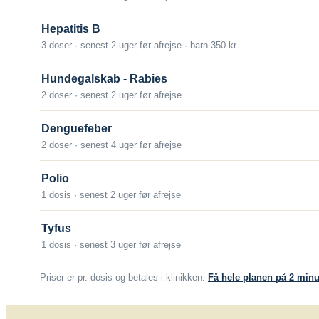
Tabel over malariamidler til forebyggelse
Fra fødslen.
er givet senest 10 dage før afrejse.
Hepatitis B
Om sygdommen
Beskyttelsens varighed
Antal doser
3 doser · senest 2 uger før afrejse · barn 350 kr.
Efter grundvaccination med 2 doser skal der ikke 
Der gives én dosis.
Malaria
anbefales kun til personer med risiko for arbejdsrel
Hundegalskab - Rabies
Alder
2 doser · senest 2 uger før afrejse
Hvis man bliver bidt af et dyr, som kunne have rab
Vaccinen kan gives fra 9-månedersalderen.
læge med henblik på yderligere vaccination, også
Denguefeber
Beskyttelsens varighed
hjemmefra.
2 doser · senest 4 uger før afrejse
Én vaccination giver livslang beskyttelse. Dette gæ
Om sygdommen
er vaccineret mod gul feber.
Polio
Hundegalskab (rabies)
1 dosis · senest 2 uger før afrejse
Kort over geografisk udbredelse af gul feber
Afrika
|
Mellem- og Sydamerika
Vacciner
Tyfus
Om sygdommen
1 dosis · senest 3 uger før afrejse
Rabiesvaccine (Rabipur)
Gul feber
Priser er pr. dosis og betales i klinikken.
Få hele planen på 2 minu
Længerevarende kontakt med lokal
Vacciner
tuberkulose