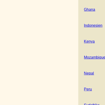
Ghana
Indonesien
Kenya
Mozambiqu
Nepal
Peru