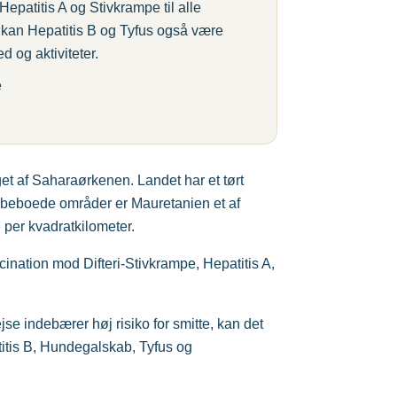
epatitis A og Stivkrampe til alle
r kan Hepatitis B og Tyfus også være
d og aktiviteter.
e
et af Saharaørkenen. Landet har et tørt
 ubeboede områder er Mauretanien et af
per kvadratkilometer.
ination mod Difteri-Stivkrampe, Hepatitis A,
jse indebærer høj risiko for smitte, kan det
itis B, Hundegalskab, Tyfus og