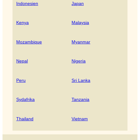
Indonesien
Japan
Kenya
Malaysia
Mozambique
Myanmar
Nepal
Nigeria
Peru
Sri Lanka
Sydafrika
Tanzania
Thailand
Vietnam