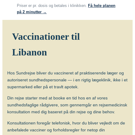
Priser er pr. dosis og betales i klinikken.
Få hele planen
for rabies.
på 2 minutter →
Hvis man bliver bidt af et dyr, som kunne
have rabies, skal man hurtigst muligt
søge læge med henblik på yderligere
Vaccinationer til
vaccination, også selv om man er
vaccineret hjemmefra.
Libanon
Om sygdommen
Hundegalskab (rabies)
Hos Sundrejse bliver du vaccineret af praktiserende læger og
Vacciner
autoriseret sundhedspersonale — i en rigtig lægeklinik, ikke i et
supermarked eller på et travlt apotek.
Rabiesvaccine (Rabipur)
Din rejse starter med at booke en tid hos en af vores
sundhedsfaglige rådgivere, som gennemgår en rejsemedicinsk
konsultation med dig baseret på din rejse og dine behov.
Konsultationen foregår telefonisk, hvor du bliver vejledt om de
anbefalede vacciner og forholdsregler for netop din