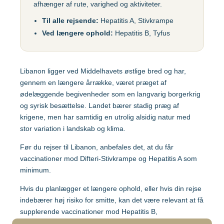
afhænger af rute, varighed og aktiviteter.
Gul feber
MFR (MMR)
Egypten
Til alle rejsende:
Hepatitis A, Stivkrampe
Helvedesild (Zoster)
Mpox-vaccine
Ved længere ophold:
Hepatitis B, Tyfus
(Imvanex)
Etiopien
Hepatitis A
Pneumokokker
Hepatitis A+B
Libanon ligger ved Middelhavets østlige bred og har,
Ghana
Polio
Hepatitis A+B, barn –
gennem en længere årrække, været præget af
Ambirix
Respiratorisk
ødelæggende begivenheder som en langvarig borgerkrig
Indien
Syncytialvirus (RSV)
og syrisk besættelse. Landet bærer stadig præg af
Hepatitis B
krigene, men har samtidig en utrolig alsidig natur med
Skoldkopper (Chicken
stor variation i landskab og klima.
HPV
Indonesien
Pox)
Før du rejser til Libanon, anbefales det, at du får
Hundegalskab –
Stivkrampe (Difteri-
vaccinationer mod Difteri-Stivkrampe og Hepatitis A som
Rabies
Japan
Stivkrampe)
minimum.
Influenza
Tuberkulose (BCG)
Hvis du planlægger et længere ophold, eller hvis din rejse
Kenya
Japansk
indebærer høj risiko for smitte, kan det være relevant at få
Tyfus
hjernebetændelse
supplerende vaccinationer mod Hepatitis B,
Hundegalskab og Tyfus.