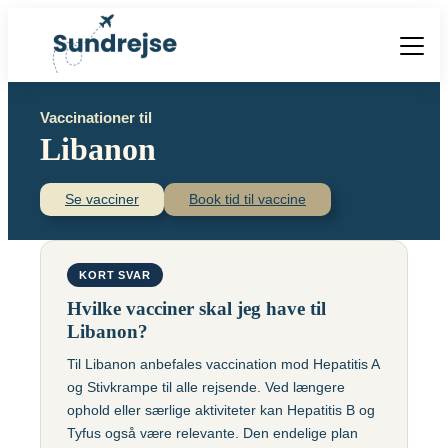
Forside
Vaccinationer til
Vacciner
Libanon
Destinationer
Viden
Find over 240 destinationer!
Priser
Se vacciner
Book tid til vaccine
Vacciner
Kontakt
Book vaccination
Kighoste (difteri-
Populære destinationer
KORT SVAR
Centraleuropæisk
stivkrampe-kighoste)
Hjernebetændelse
Hvilke vacciner skal jeg have til
(TBE)
Kolera
Libanon?
Brasilien
Til Libanon anbefales vaccination mod Hepatitis A
Chikungunyavaccine
Malaria
og Stivkrampe til alle rejsende. Ved længere
(Ixchiq)
Meningokokker
Cambodja
ophold eller særlige aktiviteter kan Hepatitis B og
Denguefeber
(ACWY)
Tyfus også være relevante. Den endelige plan