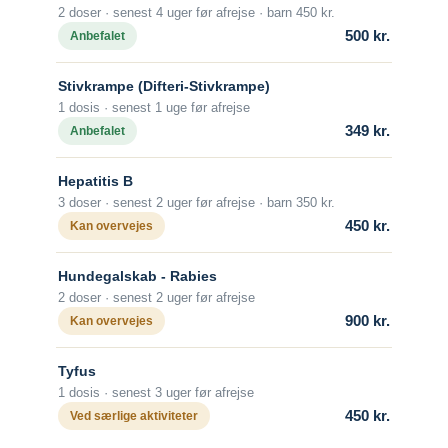
Hvilke vacciner er anbefalet?
2 doser · senest 4 uger før afrejse · barn 450 kr.
Man kan vaccineres før afrejse (2 doser),
500 kr.
Anbefalet
men i alle tilfælde skal man søge akut
Tanzania
Søg og find anbefalinger
lægehjælp, hvis man bides af et lokalt
Stivkrampe (Difteri-Stivkrampe)
pattedyr, uanset dyrets adfærd.
Søg efter destination
Thailand
1 dosis · senest 1 uge før afrejse
Hvornår skal man vaccineres?
349 kr.
Anbefalet
Vaccination skal påbegyndes mindst 2
Vietnam
uger før afrejse.
Hepatitis B
3 doser · senest 2 uger før afrejse · barn 350 kr.
Antal doser
450 kr.
Kan overvejes
Der gives en grundvaccination bestående
af 1 vaccine dag 0 og 1 vaccine dag 7.
Søg efter destination
Hundegalskab - Rabies
Alder
2 doser · senest 2 uger før afrejse
Fra fødslen.
Søg og find anbefalinger
900 kr.
Kan overvejes
Beskyttelsens varighed
Søg efter destination
Tyfus
Efter grundvaccination med 2 doser skal
1 dosis · senest 3 uger før afrejse
der ikke gives revaccination.
450 kr.
Ved særlige aktiviteter
Revaccination anbefales kun til personer
med risiko for arbejdsrelateret udsættelse