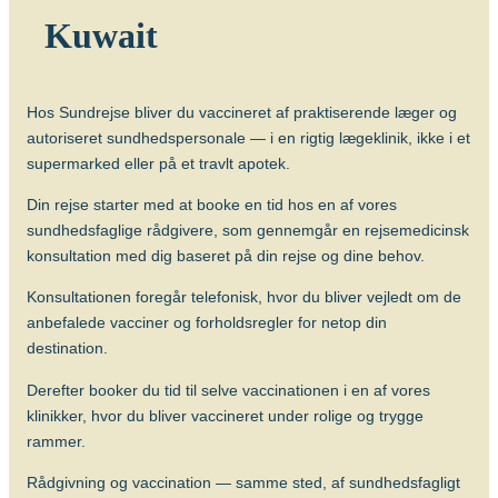
tvivlsom og bør primært overvejes, hvis
Kuwait
der er stor risiko for at blive smittet med
de særlige resistente former for TB.
Om sygdommen
Hos Sundrejse bliver du vaccineret af praktiserende læger og
autoriseret sundhedspersonale — i en rigtig lægeklinik, ikke i et
Tuberkulose
supermarked eller på et travlt apotek.
Vacciner
Din rejse starter med at booke en tid hos en af vores
BCG vaccine (BCG Vaccine “AJ
sundhedsfaglige rådgivere, som gennemgår en rejsemedicinsk
Vaccines”)
konsultation med dig baseret på din rejse og dine behov.
Konsultationen foregår telefonisk, hvor du bliver vejledt om de
anbefalede vacciner og forholdsregler for netop din
destination.
Derefter booker du tid til selve vaccinationen i en af vores
klinikker, hvor du bliver vaccineret under rolige og trygge
rammer.
Rådgivning og vaccination — samme sted, af sundhedsfagligt