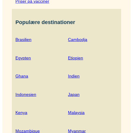
Priser på vacciner
Populære destinationer
Brasilien
Cambodja
Egypten
Etiopien
Ghana
Indien
Indonesien
Japan
Kenya
Malaysia
Mozambique
Myanmar