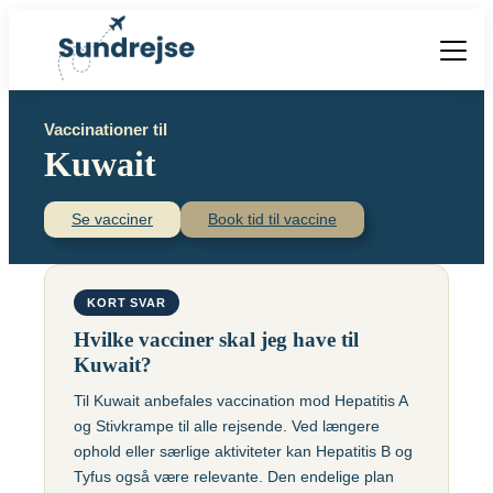
Forside
Vaccinationer til
Vacciner
Kuwait
Destinationer
Viden
Find over 240 destinationer!
Priser
Se vacciner
Book tid til vaccine
Vacciner
Kontakt
Book vaccination
Kighoste (difteri-
Populære destinationer
KORT SVAR
Centraleuropæisk
stivkrampe-kighoste)
Hjernebetændelse
Hvilke vacciner skal jeg have til
(TBE)
Kolera
Kuwait?
Brasilien
Til Kuwait anbefales vaccination mod Hepatitis A
Chikungunyavaccine
Malaria
og Stivkrampe til alle rejsende. Ved længere
(Ixchiq)
Meningokokker
Cambodja
ophold eller særlige aktiviteter kan Hepatitis B og
Denguefeber
(ACWY)
Tyfus også være relevante. Den endelige plan