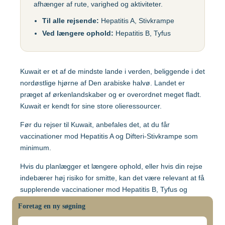
afhænger af rute, varighed og aktiviteter.
Gul feber
MFR (MMR)
Egypten
Til alle rejsende:
Hepatitis A, Stivkrampe
Helvedesild (Zoster)
Mpox-vaccine
Ved længere ophold:
Hepatitis B, Tyfus
(Imvanex)
Etiopien
Hepatitis A
Pneumokokker
Hepatitis A+B
Kuwait er et af de mindste lande i verden, beliggende i det
Ghana
Polio
Hepatitis A+B, barn –
nordøstlige hjørne af Den arabiske halvø. Landet er
Ambirix
Respiratorisk
præget af ørkenlandskaber og er overordnet meget fladt.
Indien
Syncytialvirus (RSV)
Kuwait er kendt for sine store olieressourcer.
Hepatitis B
Skoldkopper (Chicken
Før du rejser til Kuwait, anbefales det, at du får
HPV
Indonesien
Pox)
vaccinationer mod Hepatitis A og Difteri-Stivkrampe som
minimum.
Hundegalskab –
Stivkrampe (Difteri-
Rabies
Japan
Stivkrampe)
Hvis du planlægger et længere ophold, eller hvis din rejse
indebærer høj risiko for smitte, kan det være relevant at få
Influenza
Tuberkulose (BCG)
supplerende vaccinationer mod Hepatitis B, Tyfus og
Kenya
Japansk
Tuberkulose.
Tyfus
Foretag en ny søgning
hjernebetændelse
Malaria: