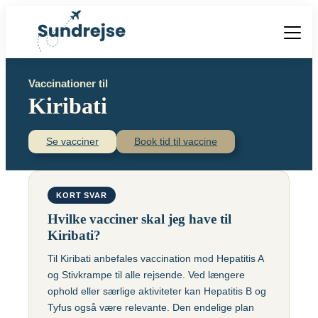
Forside
Vaccinationer til
Vacciner
Kiribati
Destinationer
Viden
Find over 240 destinationer!
Priser
Se vacciner
Book tid til vaccine
Vacciner
Kontakt
Book vaccination
Kighoste (difteri-
Populære destinationer
KORT SVAR
Centraleuropæisk
stivkrampe-kighoste)
Hjernebetændelse
Hvilke vacciner skal jeg have til
(TBE)
Kolera
Kiribati?
Brasilien
Til Kiribati anbefales vaccination mod Hepatitis A
Chikungunyavaccine
Malaria
og Stivkrampe til alle rejsende. Ved længere
(Ixchiq)
Meningokokker
Cambodja
ophold eller særlige aktiviteter kan Hepatitis B og
Denguefeber
(ACWY)
Tyfus også være relevante. Den endelige plan