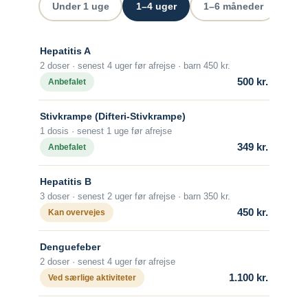
Hvilke vacciner er anbefalet?
Under 1 uge
1–4 uger
1–6 måneder
Ove
for smitte med tuberkulose. Særligt børn
og unge kan have gavn af at blive
Tanzania
vaccineret mod tuberkulose (BGC-
Søg og find anbefalinger
Hepatitis A
vaccine), evt. forudgået af Mantoux-test.
2 doser · senest 4 uger før afrejse · barn 450 kr.
Søg efter destination
Thailand
Længerevarende tæt kontakt til
500 kr.
Anbefalet
lokalbefolkningen medfører en øget risiko
for smitte med tuberkulose. Børn op til 12
Vietnam
Stivkrampe (Difteri-Stivkrampe)
år kan have gavn af at blive vaccineret
1 dosis · senest 1 uge før afrejse
mod tuberkulose (BCG), evt. forudgået af
349 kr.
Anbefalet
Mantoux-test.
Søg efter destination
Hepatitis B
Hvornår skal man vaccineres?
3 doser · senest 2 uger før afrejse · barn 350 kr.
Vaccinen bør gives 6-8 uger før afrejse.
450 kr.
Kan overvejes
Søg og find anbefalinger
Antal doser
Der gives én dosis intrakutant (i
Denguefeber
Søg efter destination
læderhuden). Revaccination anbefales
2 doser · senest 4 uger før afrejse
ikke.
1.100 kr.
Ved særlige aktiviteter
Alder