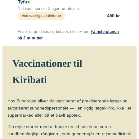
Tyfus
Vaccinen kan gives fra fødslen (BCG).
1 dosis · senest 3 uger før afrejse
Beskyttelsens varighed
450 kr.
Ved særlige aktiviteter
Vaccinen beskytter bedst hos børn mod
de alvorlige former for TB (milliær TB og
Priser er pr. dosis og betales i klinikken.
Få hele planen
TB-meningitis) og effekten hos voksne er
på 2 minutter →
tvivlsom og bør primært overvejes, hvis
der er stor risiko for at blive smittet med
de særlige resistente former for TB.
Vaccinationer til
Om sygdommen
Kiribati
Tuberkulose
Vacciner
Hos Sundrejse bliver du vaccineret af praktiserende læger og
BCG vaccine (BCG Vaccine “AJ
autoriseret sundhedspersonale — i en rigtig lægeklinik, ikke i et
Vaccines”)
supermarked eller på et travlt apotek.
Din rejse starter med at booke en tid hos en af vores
sundhedsfaglige rådgivere, som gennemgår en rejsemedicinsk