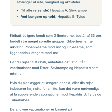
afhænger af rute, varighed og aktiviteter.
Gul feber
MFR (MMR)
Egypten
Til alle rejsende:
Hepatitis A, Stivkrampe
Helvedesild (Zoster)
Mpox-vaccine
Ved længere ophold:
Hepatitis B, Tyfus
(Imvanex)
Etiopien
Hepatitis A
Pneumokokker
Hepatitis A+B
Kiribati, tidligere kendt som Gilbertøerne, består af 33 øer
Ghana
Polio
Hepatitis A+B, barn –
fordelt i tre meget spredte grupper: Gilbertøerne nær
Ambirix
Respiratorisk
ækvator, Phoenixøerne mod øst og Linjeøerne, som
Indien
Syncytialvirus (RSV)
ligger endnu længere mod øst.
Hepatitis B
Skoldkopper (Chicken
Før du rejser til Kiribati, anbefales det, at du får
HPV
Indonesien
Pox)
vaccinationer mod Difteri-Stivkrampe og Hepatitis A som
minimum.
Hundegalskab –
Stivkrampe (Difteri-
Rabies
Japan
Stivkrampe)
Hvis du planlægger et længere ophold, eller din rejse
indebærer høj risiko for smitte, kan det være nødvendigt
Influenza
Tuberkulose (BCG)
at få supplerende vaccinationer mod Hepatitis B, Tyfus og
Kenya
Japansk
Tuberkulose.
Tyfus
hjernebetændelse
De angivne vaccinationer er baseret på