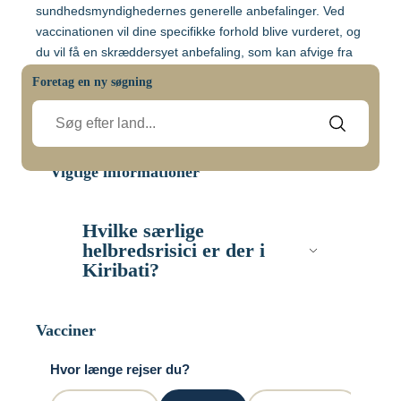
Malaysia
sundhedsmyndighedernes generelle anbefalinger. Ved
vaccinationen vil dine specifikke forhold blive vurderet, og
du vil få en skræddersyet anbefaling, som kan afvige fra
Mozambique
Gravide og børn
de generelle retningslinjer.
Foretag en ny søgning
Malaria:
Myanmar
Vaccination af gravide
Der er ikke risiko for malaria i Kiribati.
Nepal
Vaccination af børn
Vigtige informationer
Nigeria
Hvilke særlige
helbredsrisici er der i
Kiribati?
Mere viden om
Peru
Længerevarende kontakt med
Vacciner
Sri Lanka
Lommebogen – Din korte rejseguide
lokalbefolkningen – tuberkulose
Hvor længe rejser du?
Længerevarende tæt kontakt med
Sydafrika
lokalbefolkningen medfører en øget risiko