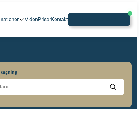
inationer
Viden
Priser
Kontakt
Book vaccination
 søgning