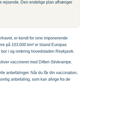
lle rejsende. Den endelige plan afhænger
erhavet, er kendt for sine imponerende
re på 103.000 km² er Island Europas
n bor i og omkring hovedstaden Reykjavik.
bliver vaccineret mod Difteri-Stivkrampe.
 anbefalinger. Når du får din vaccination,
rsonlig anbefaling, som kan afvige fra de