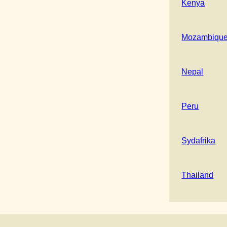
Kenya
Mozambiqu
Nepal
Peru
Sydafrika
Thailand