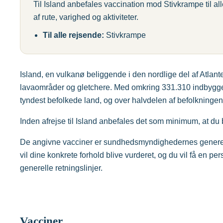
Til Island anbefales vaccination mod Stivkrampe til a
af rute, varighed og aktiviteter.
Til alle rejsende:
Stivkrampe
Island, en vulkanø beliggende i den nordlige del af Atlant
lavaområder og gletchere. Med omkring 331.310 indbygge
tyndest befolkede land, og over halvdelen af befolkninge
Inden afrejse til Island anbefales det som minimum, at du 
De angivne vacciner er sundhedsmyndighedernes generelle
vil dine konkrete forhold blive vurderet, og du vil få en pe
generelle retningslinjer.
Vacciner