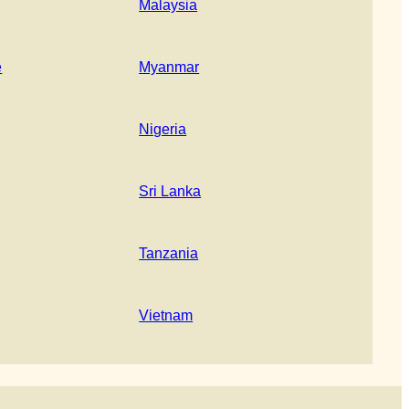
Malaysia
e
Myanmar
Nigeria
Sri Lanka
Tanzania
Vietnam