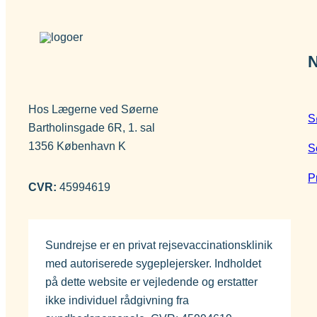
N
Hos Lægerne ved Søerne
S
Bartholinsgade 6R, 1. sal
1356 København K
S
P
CVR:
45994619
Sundrejse er en privat rejsevaccinationsklinik
med autoriserede sygeplejersker. Indholdet
på dette website er vejledende og erstatter
ikke individuel rådgivning fra