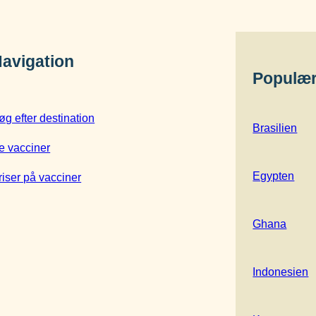
avigation
Populær
øg efter destination
Brasilien
e vacciner
Egypten
riser på vacciner
Ghana
Indonesien