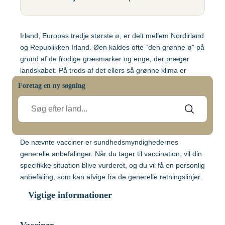
Gul feber
MFR (MMR)
Egypten
Helvedesild (Zoster)
Mpox-vaccine
Irland, Europas tredje største ø, er delt mellem Nordirland
(Imvanex)
Etiopien
Hepatitis A
og Republikken Irland. Øen kaldes ofte “den grønne ø” på
Pneumokokker
grund af de frodige græsmarker og enge, der præger
Hepatitis A+B
landskabet. På trods af det ellers så grønne klima er
Ghana
Polio
jorden ikke særligt frugtbar, og en stor del af landet
Hepatitis A+B, barn –
Foretag en ny søgning
bruges til kvægavl.
Ambirix
Respiratorisk
Indien
Syncytialvirus (RSV)
Før du rejser til Irland, anbefales det som minimum, at du
Hepatitis B
bliver vaccineret mod Difteri-Stivkrampe.
Skoldkopper (Chicken
HPV
Indonesien
Pox)
De nævnte vacciner er sundhedsmyndighedernes
Hundegalskab –
generelle anbefalinger. Når du tager til vaccination, vil din
Stivkrampe (Difteri-
Rabies
Japan
specifikke situation blive vurderet, og du vil få en personlig
Stivkrampe)
anbefaling, som kan afvige fra de generelle retningslinjer.
Influenza
Tuberkulose (BCG)
Vigtige informationer
Kenya
Japansk
Tyfus
hjernebetændelse
Vacciner