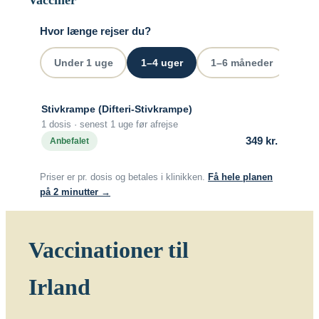
Malaysia
Hvor længe rejser du?
Mozambique
Gravide og børn
Under 1 uge
1–4 uger
1–6 måneder
Ove
Myanmar
Vaccination af gravide
Stivkrampe (Difteri-Stivkrampe)
1 dosis · senest 1 uge før afrejse
Nepal
Vaccination af børn
349 kr.
Anbefalet
Nigeria
Priser er pr. dosis og betales i klinikken.
Få hele planen
på 2 minutter →
Mere viden om
Peru
Vaccinationer til
Sri Lanka
Lommebogen – Din korte rejseguide
Irland
Sydafrika