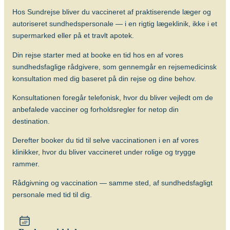
Hvilke vacciner er anbefalet?
Hos Sundrejse bliver du vaccineret af praktiserende læger og
Tanzania
autoriseret sundhedspersonale — i en rigtig lægeklinik, ikke i et
Søg og find anbefalinger
supermarked eller på et travlt apotek.
Søg efter destination
Din rejse starter med at booke en tid hos en af vores
Thailand
sundhedsfaglige rådgivere, som gennemgår en rejsemedicinsk
konsultation med dig baseret på din rejse og dine behov.
Vietnam
Konsultationen foregår telefonisk, hvor du bliver vejledt om de
anbefalede vacciner og forholdsregler for netop din
destination.
Søg efter destination
Derefter booker du tid til selve vaccinationen i en af vores
klinikker, hvor du bliver vaccineret under rolige og trygge
Søg og find anbefalinger
rammer.
Rådgivning og vaccination — samme sted, af sundhedsfagligt
Søg efter destination
personale med tid til dig.