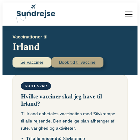
Forside
Vaccinationer til
Vacciner
Irland
Destinationer
Viden
Find over 240 destinationer!
Priser
Se vacciner
Book tid til vaccine
Vacciner
Kontakt
Book vaccination
Kighoste (difteri-
Populære destinationer
KORT SVAR
Centraleuropæisk
stivkrampe-kighoste)
Hjernebetændelse
Hvilke vacciner skal jeg have til
(TBE)
Kolera
Irland?
Brasilien
Til Irland anbefales vaccination mod Stivkrampe
Chikungunyavaccine
Malaria
til alle rejsende. Den endelige plan afhænger af
(Ixchiq)
Meningokokker
Cambodja
rute, varighed og aktiviteter.
Denguefeber
(ACWY)
Til alle rejsende:
Stivkrampe