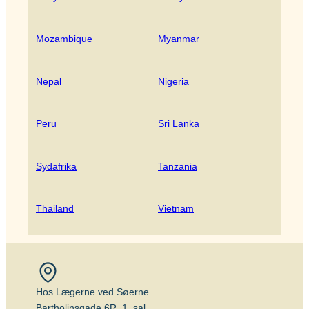
Mozambique
Myanmar
Nepal
Nigeria
Peru
Sri Lanka
Sydafrika
Tanzania
Thailand
Vietnam
Hos Lægerne ved Søerne
Bartholinsgade 6R, 1. sal