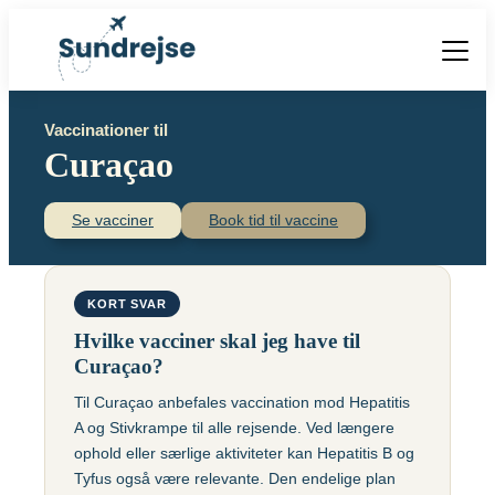
Forside
Vaccinationer til
Vacciner
Curaçao
Destinationer
Viden
Find over 240 destinationer!
Priser
Se vacciner
Book tid til vaccine
Vacciner
Kontakt
Book vaccination
Kighoste (difteri-
Populære destinationer
KORT SVAR
Centraleuropæisk
stivkrampe-kighoste)
Hjernebetændelse
Hvilke vacciner skal jeg have til
(TBE)
Kolera
Curaçao?
Brasilien
Til Curaçao anbefales vaccination mod Hepatitis
Chikungunyavaccine
Malaria
A og Stivkrampe til alle rejsende. Ved længere
(Ixchiq)
Meningokokker
Cambodja
ophold eller særlige aktiviteter kan Hepatitis B og
Denguefeber
(ACWY)
Tyfus også være relevante. Den endelige plan