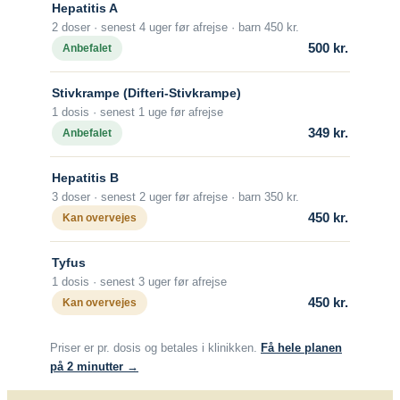
Malaysia
Hepatitis A
2 doser · senest 4 uger før afrejse · barn 450 kr.
500 kr.
Anbefalet
Mozambique
Gravide og børn
Stivkrampe (Difteri-Stivkrampe)
Myanmar
1 dosis · senest 1 uge før afrejse
349 kr.
Vaccination af gravide
Anbefalet
Nepal
Vaccination af børn
Hepatitis B
3 doser · senest 2 uger før afrejse · barn 350 kr.
450 kr.
Kan overvejes
Nigeria
Tyfus
Mere viden om
Peru
1 dosis · senest 3 uger før afrejse
450 kr.
Kan overvejes
Sri Lanka
Lommebogen – Din korte rejseguide
Priser er pr. dosis og betales i klinikken.
Få hele planen
på 2 minutter →
Sydafrika