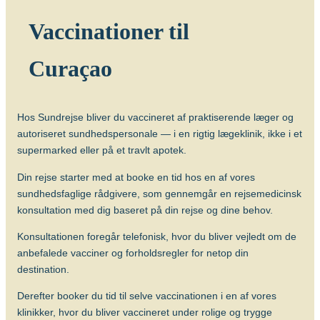
Hvilke vacciner er anbefalet?
Vaccinationer til
Tanzania
Søg og find anbefalinger
Curaçao
Søg efter destination
Thailand
Hos Sundrejse bliver du vaccineret af praktiserende læger og
Vietnam
autoriseret sundhedspersonale — i en rigtig lægeklinik, ikke i et
supermarked eller på et travlt apotek.
Din rejse starter med at booke en tid hos en af vores
Søg efter destination
sundhedsfaglige rådgivere, som gennemgår en rejsemedicinsk
konsultation med dig baseret på din rejse og dine behov.
Søg og find anbefalinger
Konsultationen foregår telefonisk, hvor du bliver vejledt om de
anbefalede vacciner og forholdsregler for netop din
Søg efter destination
destination.
Derefter booker du tid til selve vaccinationen i en af vores
klinikker, hvor du bliver vaccineret under rolige og trygge