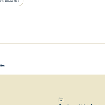
r 6 måneder
tter →