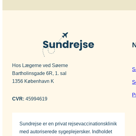
N
Hos Lægerne ved Søerne
S
Bartholinsgade 6R, 1. sal
1356 København K
S
P
CVR:
45994619
Sundrejse er en privat rejsevaccinationsklinik
med autoriserede sygeplejersker. Indholdet