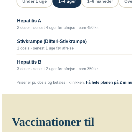
Under 1 uge
1–4 uger
1–6 måneder
Ove
Hepatitis A
2 doser · senest 4 uger før afrejse · barn 450 kr.
Stivkrampe (Difteri-Stivkrampe)
1 dosis · senest 1 uge før afrejse
Hepatitis B
3 doser · senest 2 uger før afrejse · barn 350 kr.
Priser er pr. dosis og betales i klinikken.
Få hele planen på 2 minu
Vaccinationer til