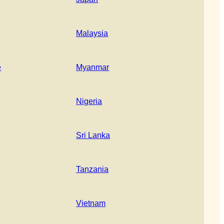
Malaysia
e
Myanmar
Nigeria
Sri Lanka
Tanzania
Vietnam