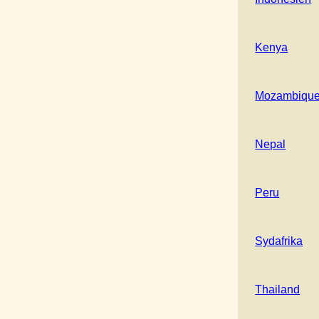
Kenya
Mozambiqu
Nepal
Peru
Sydafrika
Thailand