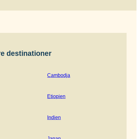
e destinationer
Cambodja
Etiopien
Indien
Japan