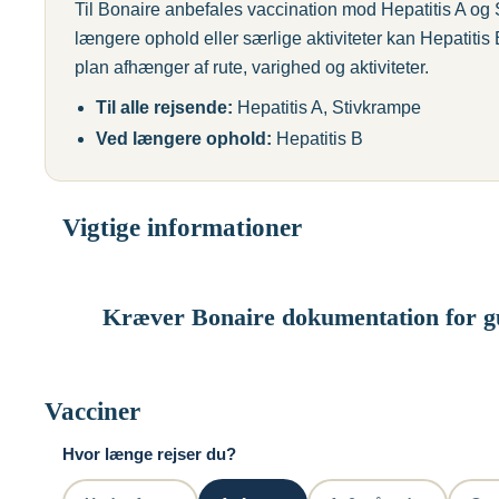
Til Bonaire anbefales vaccination mod Hepatitis A og S
længere ophold eller særlige aktiviteter kan Hepatiti
plan afhænger af rute, varighed og aktiviteter.
Til alle rejsende:
Hepatitis A, Stivkrampe
Ved længere ophold:
Hepatitis B
Vigtige informationer
Kræver Bonaire dokumentation for gu
Der er krav om vaccination mod gul feber for alle 
Vacciner
fra
lande med risiko for gul feber-transmission
.
Hvor længe rejser du?