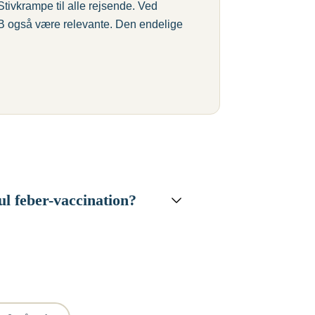
tivkrampe til alle rejsende. Ved
s B også være relevante. Den endelige
l feber-vaccination?
rejsende
over 9 måneder, der kommer