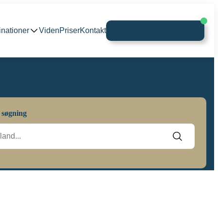
inationer
Viden
Priser
Kontakt
Book vaccination
 søgning