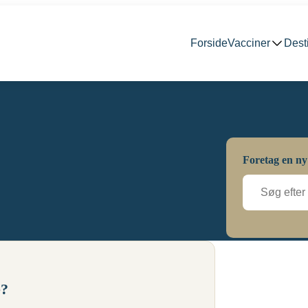
Forside
Vacciner
Dest
Foretag en ny
e?