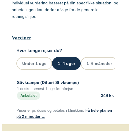
Malaysia
individuel vurdering baseret på din specifikke situation, og
anbefalingen kan derfor afvige fra de generelle
retningslinjer.
Mozambique
Gravide og børn
Myanmar
Vacciner
Vaccination af gravide
Hvor længe rejser du?
Nepal
Vaccination af børn
Under 1 uge
1–4 uger
1–6 måneder
Ove
Nigeria
Stivkrampe (Difteri-Stivkrampe)
Mere viden om
1 dosis · senest 1 uge før afrejse
Peru
349 kr.
Anbefalet
Sri Lanka
Lommebogen – Din korte rejseguide
Priser er pr. dosis og betales i klinikken.
Få hele planen
på 2 minutter →
Sydafrika