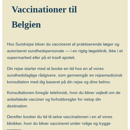
Hvilke vacciner er anbefalet?
Vaccinationer til
Tanzania
Søg og find anbefalinger
Belgien
Søg efter destination
Thailand
Hos Sundrejse bliver du vaccineret af praktiserende læger og
Vietnam
autoriseret sundhedspersonale — i en rigtig lægeklinik, ikke i et
supermarked eller på et travlt apotek.
Din rejse starter med at booke en tid hos en af vores
Søg efter destination
sundhedsfaglige rådgivere, som gennemgår en rejsemedicinsk
konsultation med dig baseret på din rejse og dine behov.
Søg og find anbefalinger
Konsultationen foregår telefonisk, hvor du bliver vejledt om de
anbefalede vacciner og forholdsregler for netop din
Søg efter destination
destination.
Derefter booker du tid til selve vaccinationen i en af vores
klinikker, hvor du bliver vaccineret under rolige og trygge