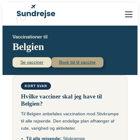
Forside
Vaccinationer til
Vacciner
Belgien
Destinationer
Viden
Find over 240 destinationer!
Priser
Se vacciner
Book tid til vaccine
Vacciner
Kontakt
Book vaccination
Kighoste (difteri-
Populære destinationer
KORT SVAR
Centraleuropæisk
stivkrampe-kighoste)
Hjernebetændelse
Hvilke vacciner skal jeg have til
(TBE)
Kolera
Belgien?
Brasilien
Til Belgien anbefales vaccination mod Stivkrampe
Chikungunyavaccine
Malaria
til alle rejsende. Den endelige plan afhænger af
(Ixchiq)
Meningokokker
Cambodja
rute, varighed og aktiviteter.
Denguefeber
(ACWY)
Til alle rejsende:
Stivkrampe