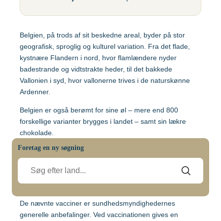
Gul feber
MFR (MMR)
Egypten
Helvedesild (Zoster)
Mpox-vaccine
Belgien, på trods af sit beskedne areal, byder på stor
(Imvanex)
Etiopien
Hepatitis A
geografisk, sproglig og kulturel variation. Fra det flade,
Pneumokokker
kystnære Flandern i nord, hvor flamlændere nyder
Hepatitis A+B
badestrande og vidtstrakte heder, til det bakkede
Ghana
Polio
Vallonien i syd, hvor vallonerne trives i de naturskønne
Hepatitis A+B, barn –
Ardenner.
Ambirix
Respiratorisk
Indien
Syncytialvirus (RSV)
Belgien er også berømt for sine øl – mere end 800
Hepatitis B
forskellige varianter brygges i landet – samt sin lækre
Skoldkopper (Chicken
HPV
Indonesien
chokolade.
Pox)
Hundegalskab –
Foretag en ny søgning
Anbefalede vaccinationer:
Stivkrampe (Difteri-
Rabies
Japan
Før afrejse til Belgien anbefales vaccination mod Difteri-
Stivkrampe)
Stivkrampe.
Influenza
Tuberkulose (BCG)
Kenya
Vaccinationstiming:
Japansk
Tyfus
De nævnte vacciner er sundhedsmyndighedernes
hjernebetændelse
generelle anbefalinger. Ved vaccinationen gives en