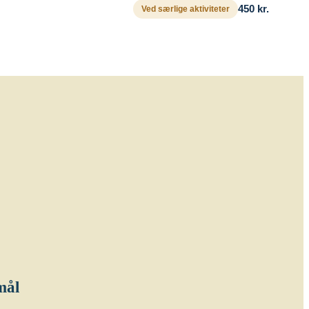
450 kr.
Ved særlige aktiviteter
mål