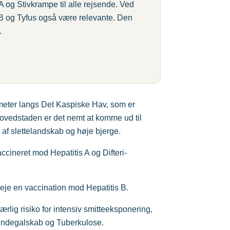
 og Stivkrampe til alle rejsende. Ved
s B og Tyfus også være relevante. Den
.
meter langs Det Kaspiske Hav, som er
hovedstaden er det nemt at komme ud til
 af slettelandskab og høje bjerge.
accineret mod Hepatitis A og Difteri-
eje en vaccination mod Hepatitis B.
rlig risiko for intensiv smitteeksponering,
Hundegalskab og Tuberkulose.