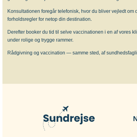
Konsultationen foregår telefonisk, hvor du bliver vejledt om
Længerevarende tæt kontakt til lokalbefolkningen m
forholdsregler for netop din destination.
med tuberkulose. Børn op til 12 år kan have gavn a
tuberkulose (BCG), evt. forudgået af Mantoux-test.
Derefter booker du tid til selve vaccinationen i en af vores kl
under rolige og trygge rammer.
Hvornår skal man vaccineres?
Vaccinen bør gives 6-8 uger før afrejse.
Rådgivning og vaccination — samme sted, af sundhedsfagligt
Antal doser
Der gives én dosis intrakutant (i læderhuden). Rev
Alder
Vaccinen kan gives fra fødslen (BCG).
Beskyttelsens varighed
Vaccinen beskytter bedst hos børn mod de alvorlig
N
meningitis) og effekten hos voksne er tvivlsom og 
stor risiko for at blive smittet med de særlige resis