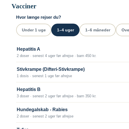
Vacciner
Hundegalskab (rabies) er en udbredt infektion bla
Hvor længe rejser du?
sygdommen koster hvert år ca. 50.000 mennesker l
infektionen når til hjernen, og man får rabies, er 
Under 1 uge
1–4 uger
1–6 måneder
Ove
Man kan vaccineres før afrejse (2 doser), men i al
lægehjælp, hvis man bides af et lokalt pattedyr, ua
Hepatitis A
2 doser · senest 4 uger før afrejse · barn 450 kr.
Hvornår skal man vaccineres?
Vaccination skal påbegyndes mindst 2 uger før afr
Stivkrampe (Difteri-Stivkrampe)
1 dosis · senest 1 uge før afrejse
Antal doser
Der gives en grundvaccination bestående af 1 vac
Hepatitis B
3 doser · senest 2 uger før afrejse · barn 350 kr.
Alder
Fra fødslen.
Hundegalskab - Rabies
2 doser · senest 2 uger før afrejse
Beskyttelsens varighed
Efter grundvaccination med 2 doser skal der ikke 