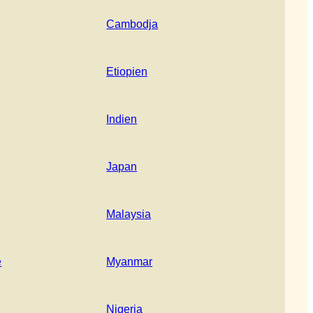
Cambodja
Etiopien
Indien
Japan
Malaysia
e
Myanmar
Nigeria