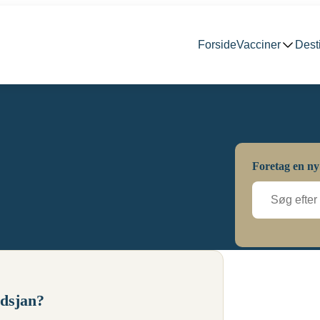
Forside
Vacciner
Dest
Foretag en ny
jdsjan?