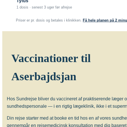
Tyfus
anbefales kun til personer med risiko for arbejdsrel
1 dosis · senest 3 uger før afrejse
Hvis man bliver bidt af et dyr, som kunne have rab
Priser er pr. dosis og betales i klinikken.
Få hele planen på 2 minu
læge med henblik på yderligere vaccination, også
hjemmefra.
Om sygdommen
Hundegalskab (rabies)
Vaccinationer til
Vacciner
Aserbajdsjan
Rabiesvaccine (Rabipur)
Længerevarende kontakt med lokal
tuberkulose
Hos Sundrejse bliver du vaccineret af praktiserende læger o
sundhedspersonale — i en rigtig lægeklinik, ikke i et superma
Længerevarende tæt kontakt med lokalbefolkningen
Din rejse starter med at booke en tid hos en af vores sundh
med tuberkulose. Særligt børn og unge kan have g
gennemgår en rejsemedicinsk konsultation med dig baseret 
tuberkulose (BGC-vaccine), evt. forudgået af Manto