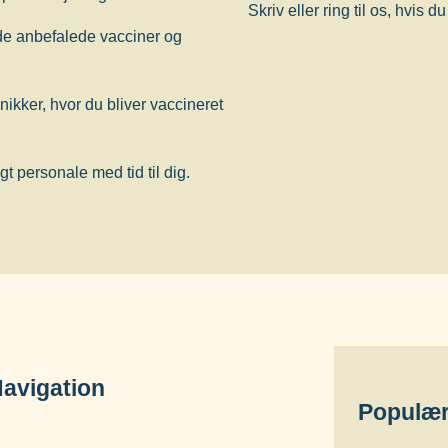
Skriv eller ring til os, hvis 
 de anbefalede vacciner og
edfører en øget risiko for smitte
f at blive vaccineret mod
inikker, hvor du bliver vaccineret
 personale med tid til dig.
accination anbefales ikke.
e former for TB (milliær TB og TB-
avigation
bør primært overvejes, hvis der er
Populær
tente former for TB.