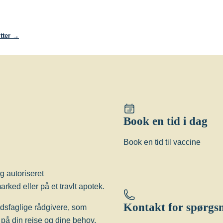
ateret udsættelse for rabies.
ies, skal man hurtigst muligt søge
tter →
 selv om man er vaccineret
Book en tid i dag
Book en tid til vaccine
befolkningen –
g autoriseret
rked eller på et travlt apotek.
 medfører en øget risiko for smitte
Kontakt for spørgs
edsfaglige rådgivere, som
avn af at blive vaccineret mod
på din rejse og dine behov.
ux-test.