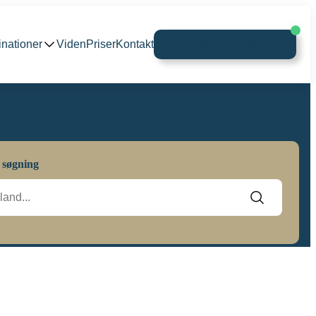
inationer
Viden
Priser
Kontakt
Book vaccination
 søgning