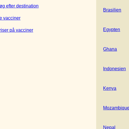
øg efter destination
Brasilien
e vacciner
Egypten
riser på vacciner
Ghana
Indonesien
Kenya
Mozambiqu
Nepal