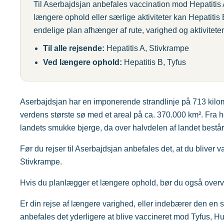
Til Aserbajdsjan anbefales vaccination mod Hepatitis A
længere ophold eller særlige aktiviteter kan Hepatiti
endelige plan afhænger af rute, varighed og aktiviteter
Til alle rejsende:
Hepatitis A, Stivkrampe
Ved længere ophold:
Hepatitis B, Tyfus
Aserbajdsjan har en imponerende strandlinje på 713 kilo
verdens største sø med et areal på ca. 370.000 km². Fra 
landets smukke bjerge, da over halvdelen af landet består
Før du rejser til Aserbajdsjan anbefales det, at du bliver v
Stivkrampe.
Hvis du planlægger et længere ophold, bør du også overv
Er din rejse af længere varighed, eller indebærer den en sæ
anbefales det yderligere at blive vaccineret mod Tyfus, 