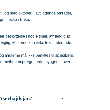
 til og med oktober i lavtliggende områder,
gen risiko i Baku.
r beskyttelse i nogle timer, afhængig af
gtig. Midlerne kan virke lokalirriterende,
 og midlerne må ikke benyttes til spædbørn.
 permethrin-imprægnerede myggenet over
i Aserbajdsjan?
galskab