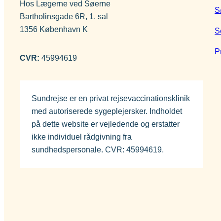
Om sygdommen
Hos Lægerne ved Søerne
S
Bartholinsgade 6R, 1. sal
Tuberkulose
1356 København K
S
Vacciner
P
CVR:
45994619
BCG vaccine (BCG Vaccine “AJ Vaccines”)
Sundrejse er en privat rejsevaccinationsklinik
med autoriserede sygeplejersker. Indholdet
på dette website er vejledende og erstatter
ikke individuel rådgivning fra
sundhedspersonale. CVR: 45994619.