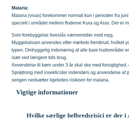
Malaria:
Malaria (vivax) forekommer normalt kun i perioden fra juni
specielt i området mellem floderne Kura og Arax. Der er in
Som forebyggelse foreslås værnemidler mod myg.
Myggebalsam anvendes efter mørkets frembrud, hvilket yde
typen. Omhyggelig indsmøring af alle bare hudområder er vi
især ved længere tids brug.
Anvendelse til børn under 3 år skal ske med forsigtighed,
Sprøjtning med insekticider indendørs og anvendelse af
sengen nedsætter ligeledes risikoen for malaria.
Vigtige informationer
Hvilke særlige helbredsrisici er der 
Tæt kontakt til lokale dyr – hunde